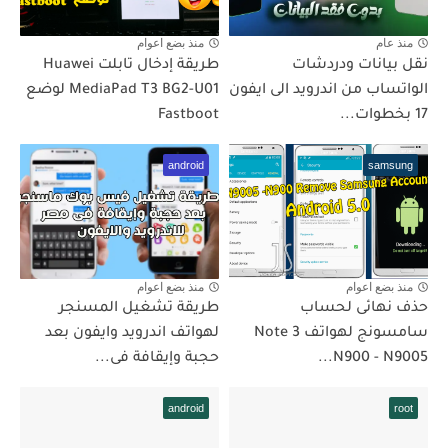
منذ عام
منذ بضع اعوام
نقل بيانات ودردشات
طريقة إدخال تابلت Huawei
الواتساب من اندرويد الى ايفون
MediaPad T3 BG2-U01 لوضع
17 بخطوات...
Fastboot
android
samsung
منذ بضع اعوام
منذ بضع اعوام
حذف نهائى لحساب
طريقة تشغيل المسنجر
سامسونج لهواتف Note 3
لهواتف اندرويد وايفون بعد
N900 - N9005...
حجبة وإيقافة فى...
android
root