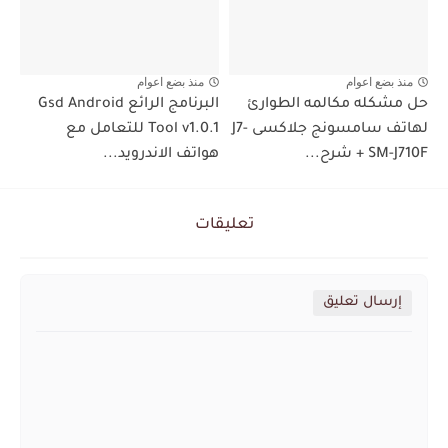
منذ بضع اعوام
منذ بضع اعوام
حل مشكله مكالمه الطوارئ
البرنامج الرائع Gsd Android
لهاتف سامسونج جلاكسى J7-
Tool v1.0.1 للتعامل مع
SM-J710F + شرح...
هواتف الاندرويد...
تعليقات
إرسال تعليق