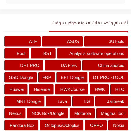
أقسام وتصنيفات مدونه جوكر سوفت
ATF
ASUS
3UTools
Boot
BST
Analysis software operations
DFT PRO
DA Files
China android
GSD Dongle
FRP
EFT Dongle
DT PRO -TOOL
Huawei
Hisense
HWKCourse
HWK
HTC
MRT Dongle
Lava
LG
Jailbreak
Nexus
NCK Box/Dongle
Motorola
Magma Tool
Pandora Box
Octopus/Octoplus
OPPO
Nokia