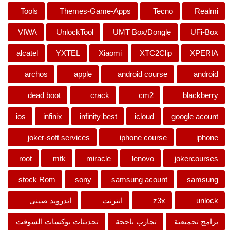
Tools
Themes-Game-Apps
Tecno
Realmi
VIWA
UnlockTool
UMT Box/Dongle
UFi-Box
alcatel
YXTEL
Xiaomi
XTC2Clip
XPERIA
archos
apple
android course
android
dead boot
crack
cm2
blackberry
ios
infinix
infinity best
icloud
google acount
joker-soft services
iphone course
iphone
root
mtk
miracle
lenovo
jokercourses
stock Rom
sony
samsung acount
samsung
unlock
z3x
انترنت
اندرويد صينى
برامج تجميعية
تجارب ناجحة
تحديثات بوكسات السوفت