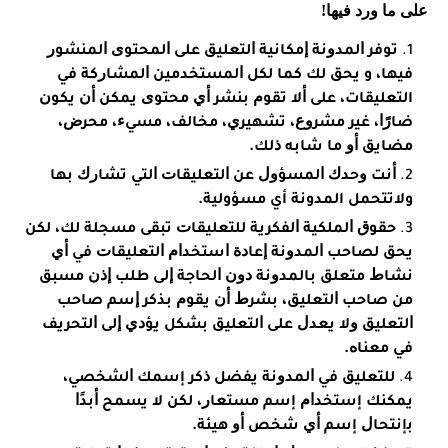
ﻋﻠﻰ ﻣﺎ ﻭﺭﺩ ﻓﻴﻬﺎ!
ﺗﻮﻓﺮ ﺍﻟﻤﺪﻭﻧﺔ ﺇﻣﻜﺎﻧﻴﺔ ﺍﻟﺘﻌﻠﻴﻖ ﻋﻠﻰ ﺍﻟﻤﺤﺘﻮﻯ ﺍﻟﻤﻨﺸﻮﺭ
ﻓﻴﻬﺎ، و ﻳﺤﻖ ﻟﻚ ﻛﻤﺎ ﻟﻜﻞ ﺍﻟﻤﺴﺘﺨﺪﻣﻴﻦ ﺍﻟﻤﺸﺎﺭﻛﺔ ﻓﻲ
التعليقات، ﻋﻠﻰ ﺃﻻ ﺗﻘﻮﻡ ﺑﻨﺸﺮ ﺃﻱ ﻣﺤﺘﻮﻯ ﻳﻤﻜﻦ ﺃﻥ ﻳﻜﻮﻥ
ﺿﺎﺭًﺍ، ﻏﻴﺮ ﻣﺸﺮﻭﻉ، ﺗﺸﻬﻴﺮﻱ، ﻣﺨﺎﻟﻒ، ﻣﺴﻲﺀ، ﻣﺤﺮﺽ،
ﻣﻀﺎﻳﻖ ﺃﻭ ﻣﺎ ﺷﺎﺑﻪ ﺫﻟﻚ.
ﺃﻧﺖ ﻭﺣﺪﻙ ﺍﻟﻤﺴﺆﻭﻝ ﻋﻦ ﺍﻟﺘﻌﻠﻴﻘﺎﺕ ﺍﻟﺘﻲ ﺗﺸﺎﺭﻙ ﺑﻬﺎ
ولاتتحمل المدونة أي مسؤولية.
ﺣﻘﻮﻕ ﺍﻟﻤﻠﻜﻴﺔ ﺍﻟﻔﻜﺮﻳﺔ ﻟﻠﺘﻌﻠﻴﻘﺎﺕ ﺗﺒﻘﻰ ﻣﺴﺠﻠﺔ ﻟﻚ، ﻟﻜﻦ
ﻳﺤﻖ ﻟﺼﺎﺣﺐ ﺍﻟﻤﺪﻭﻧﺔ ﺇﻋﺎﺩﺓ ﺍﺳﺘﺨﺪﺍﻡ ﺍﻟﺘﻌﻠﻴﻘﺎﺕ ﻓﻲ ﺃﻱ
ﻧﺸﺎﻁ ﻣﺘﻌﻠﻖ ﺑﺎﻟﻤﺪﻭﻧﺔ ﺩﻭﻥ ﺍﻟﺤﺎﺟﺔ ﺇﻟﻰ ﻃﻠﺐ ﺇﺫﻥ ﻣﺴﺒﻖ
ﻣﻦ ﺻﺎﺣﺐ ﺍﻟﺘﻌﻠﻴﻖ، ﺑﺸﺮﻁ ﺃﻥ ﻳﻘﻮﻡ ﺑﺬﻛﺮ ﺇﺳﻢ ﺻﺎﺣﺐ
ﺍﻟﺘﻌﻠﻴﻖ ﻭﻻ ﻳﻌﺪﻝ ﻋﻠﻰ ﺍﻟﺘﻌﻠﻴﻖ ﺑﺸﻜﻞ ﻳﺆﺩﻱ ﺇﻟﻰ ﺍﻟﺘﺤﺮﻳﻒ
ﻓﻲ ﻣﻌﻨﺎﻩ.
ﻟﻠﺘﻌﻠﻴﻖ ﻓﻲ ﺍﻟﻤﺪﻭﻧﺔ ﻳﻔﻀﻞ ﺫﻛﺮ إﺳﻤﻚ ﺍﻟﺸﺨﺼﻲ،
ﻳﻤﻜﻨﻚ إﺳﺘﺨﺪﺍﻡ إﺳﻢ ﻣﺴﺘﻌﺎﺭ، ﻟﻜﻦ ﻻ ﻳﺴﻤﺢ ﺃﺑﺪًﺍ
ﺑإﻧﺘﺤﺎﻝ إﺳﻢ ﺃﻱ ﺷﺨﺺ ﺃﻭ ﻫﻴﺌﺔ.