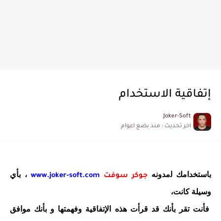
إتفاقية الاستخدام
Joker-Soft
اخر تحديث :
منذ بضع اعوام
باستخدامك ﻟمدونه
، ﺑﺄﻱ
جوكر سوفت
www.joker-soft.com
ﻭﺳﻴﻠﺔ ﻛﺎﻧﺖ،
ﻓﺄﻧﺖ ﺗﻘﺮ ﺑﺄﻧﻚ ﻗﺪ ﻗﺮﺃﺕ ﻫﺬﻩ ﺍلإﺗﻔﺎﻗﻴﺔ ﻭﻓﻬﻤﺘﻬﺎ ﻭ ﺑﺄﻧﻚ ﻣﻮﺍﻓﻖ