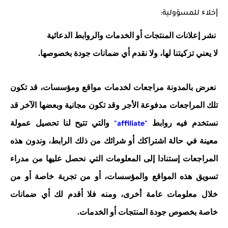
ﺇﺧﻼﺀ للمسؤولية:
ﻧﺸﺮ ﺇﻋﻼﻧﺎﺕ ﺍﻟﻤﻨﺘﺠﺎﺕ ﺃﻭ ﺍﻟﺨﺪﻣﺎت ﻭﺍﻟﺮﻭﺍﺑﻂ ﺍﻟﺪﻋﺎﺋﻴﺔ
ﻻ ﻳﻌﻨﻲ تزكيتنا ﻟﻬﺎ، ﻭﻻ نقدم ﺃﻱ ﺿﻤﺎﻧﺎﺕ ﺟﻮﺩﺓ ﺑﺨﺼﻮﺻﻬﺎ.
نعرض ﺑﺎﻟﻤﺪﻭﻧﺔ ﻣﺮﺍﺟﻌﺎﺕ ﻟﺨﺪﻣﺎﺕ ﻣﻮﺍﻗﻊ ﻭﻣﺆﺳﺴﺎﺕ، ﻗﺪ ﺗﻜﻮﻥ
ﺗﻠﻚ ﺍﻟﻤﺮﺍﺟﻌﺎﺕ ﻣﺪﻓﻮﻋﺔ ﺍﻷﺟﺮ ﻭﻗﺪ ﺗﻜﻮﻥ ﻣﺠﺎﻧﻴﺔ ﻭﺑﻌﻀﻬﺎ ﺍﻵﺧﺮ ﻗﺪ
نستخدم ﻓﻴﻪ ﺭﻭﺍﺑﻂ
والتي ﺗﺘﻴﺢ لنا ﺗﺤﺼﻴﻞ ﻋﻤﻮﻟﺔ
"affiliate"
ﻣﻌﻴﻨﺔ ﻓﻲ ﺣﺎﻟﺔ ﺍﺷﺘﺮﺍﻛﻚ ﺃﻭ ﺷﺮﺍﺋﻚ ﻣﻦ ﺫﻟﻚ ﺍﻟﺮﺍﺑﻂ، وندون ﻫﺬﻩ
ﺍﻟﻤﺮﺍﺟﻌﺎﺕ إستنادا ﺇﻟﻰ ﺍﻟﻤﻌﻠﻮﻣﺎﺕ ﺍﻟﺘﻲ نحصل ﻋﻠﻴﻬﺎ ﻣﻦ ﻣﺪﺭﺍﺀ
ﺗﺴﻮﻳﻖ ﻫﺬﻩ ﺍﻟﻤﻮﺍﻗﻊ ﻭﺍﻟﻤﺆﺳﺴﺎﺕ، ﺃﻭ ﻣﻦ ﺗﺠﺮﺑﺔ ﺧﺎﺻﺔ ﺃﻭ ﻣﻦ
ﺧﻼﻝ ﻣﻌﻠﻮﻣﺎﺕ ﻋﺎﻣﺔ أخرى، ﻭﻣﻨﻪ ﻓﻼ ﺃﻗﺪﻡ ﻟﻚ ﺃﻱ ﺿﻤﺎﻧﺎﺕ
ﺧﺎﺻﺔ ﺑﺨﺼﻮﺹ ﺟﻮﺩﺓ ﺍﻟﻤﻨﺘﺠﺎﺕ ﺃﻭ ﺍﻟﺨﺪﻣﺎﺕ.