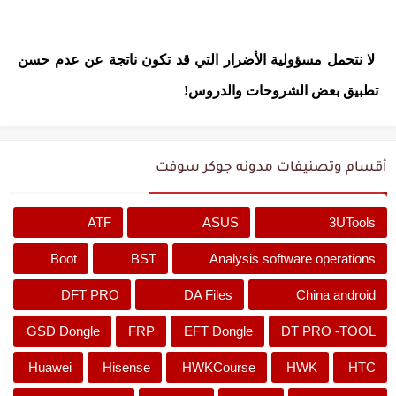
ﻻ ﻧﺘﺤﻤﻞ ﻣﺴﺆﻭﻟﻴﺔ ﺍلأﺿﺮﺍﺭ ﺍﻟﺘﻲ ﻗﺪ ﺗﻜﻮن ﻧﺎﺗﺠﺔ ﻋﻦ ﻋﺪﻡ ﺣﺴﻦ
تطبيق ﺑﻌﺾ ﺍﻟﺸﺮﻭﺣﺎﺕ والدروس!
أقسام وتصنيفات مدونه جوكر سوفت
ATF
ASUS
3UTools
Boot
BST
Analysis software operations
DFT PRO
DA Files
China android
GSD Dongle
FRP
EFT Dongle
DT PRO -TOOL
Huawei
Hisense
HWKCourse
HWK
HTC