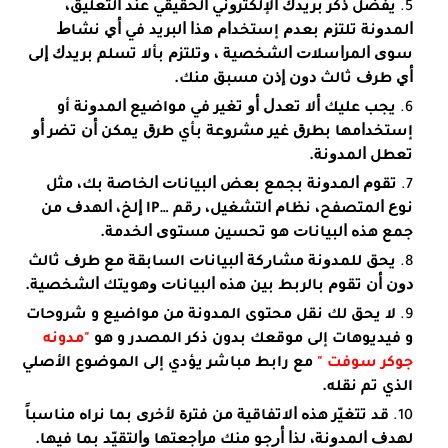
ﻳﻔﻀﻞ ﺫﻛﺮ ﺑﺮﻳﺪﻙ ﺍﻹﻟﻜﺘﺮﻭﻧﻲ ﺍﻟﺤﻘﻴﻘﻲ ﻋﻨﺪ ﺍﻟﺘﻌﻠﻴﻖ،
ﺍﻟﻤﺪﻭﻧﺔ ﺗﻠﺘﺰﻡ ﺑﻌﺪﻡ إﺳﺘﺨﺪﺍﻡ ﻫﺬﺍ ﺍﻟﺒﺮﻳﺪ ﻓﻲ ﺃﻱ ﻧﺸﺎﻁ
ﺳﻮﻯ ﺍﻟﻤﺮﺍﺳﻼﺕ ﺍﻟﺸﺨﺼﻴﺔ ، ﻭﺗﻠﺘﺰﻡ ﺑﺄﻻ ﺗﺴﻠﻢ ﺑﺮﻳﺪﻙ ﺇﻟﻰ
ﺃﻱ ﻃﺮﻑ ﺛﺎﻟﺚ ﺩﻭﻥ ﺇﺫﻥ ﻣﺴﺒﻖ ﻣﻨﻚ.
ﻳﺠﺐ ﻋﻠﻴﻚ ﺃﻻ ﺗﻌﺪﻝ ﺃﻭ تغير في مواضيع ﺍﻟﻤﺪﻭﻧﺔ أو
إﺳﺘﺨﺪﺍﻣﻬﺎ ﺑﻄﺮﻕ ﻏﻴﺮ ﻣﺸﺮﻭﻋﺔ بأي ﻃﺮﻕ ﻳﻤﻜﻦ ﺃﻥ ﺗﻀﺮ ﺃﻭ
ﺗﻌﻄﻞ ﺍﻟﻤﺪﻭﻧﺔ.
ﺗﻘﻮﻡ ﺍﻟﻤﺪﻭﻧﺔ ﺑﺠﻤﻊ ﺑﻌﺾ ﺍﻟﺒﻴﺎﻧﺎﺕ ﺍﻟﺨﺎﺻﺔ ﺑﻚ، ﻣﺜﻞ
ﻧﻮﻉ ﺍﻟﻤﺘﺼﻔﺢ، ﻧﻈﺎﻡ ﺍﻟﺘﺸﻐﻴﻞ، ﺭﻗﻢ …IP ﺇﻟﺦ، ﺍﻟﻬﺪﻑ ﻣﻦ
ﺟﻤﻊ ﻫﺬﻩ ﺍﻟﺒﻴﺎﻧﺎﺕ ﻫﻮ ﺗﺤﺴﻴﻦ ﻣﺴﺘﻮﻯ ﺍﻟﺨﺪﻣﺔ.
ﻳﺤﻖ ﻟﻠﻤﺪﻭﻧﺔ ﻣﺸﺎﺭﻛﺔ ﺍﻟﺒﻴﺎﻧﺎﺕ السابقة ﻣﻊ ﻃﺮﻑ ﺛﺎﻟﺚ
ﺩﻭﻥ ﺃﻥ ﺗﻘﻮﻡ ﺑﺎﻟﺮﺑﻂ ﺑﻴﻦ ﻫﺬﻩ ﺍﻟﺒﻴﺎﻧﺎﺕ ﻭﻫﻮﻳﺘﻚ ﺍﻟﺸﺨﺼﻴﺔ.
لا يحق لك نقل محتوى المدونة من مواضيع و شروحات
و فيديوهات إلى موقعك بدون ذكر المصدر و هو
"مدونه
جوكر سوفت "
مع رابط مباشر يؤدي إلى الموضوع الأصلي
الذي تم نقله.
ﻗﺪ ﺗﺘﻐﻴّﺮ ﻫﺬﻩ ﺍﻻﺗﻔﺎﻗﻴﺔ ﻣﻦ ﻓﺘﺮﺓ ﻷﺧﺮﻯ ﺑﻤﺎ نراﻩ ﻣﻨﺎﺳﺒﺎً
ﻟﻬﺪﻑ ﺍﻟﻤﺪﻭﻧﺔ، ﻟﺬﺍ ﺃﺭﺟﻮ ﻣﻨﻚ ﻣﺮﺍﺟﻌﺘﻬﺎ ﻭﺍﻟﺘﻘﻴّﺪ ﺑﻤﺎ ﻓﻴﻬﺎ.