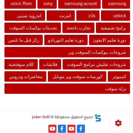
stock Rom
sony
samsung acount
samsung
unlock
z3x
انترنت
اندرويد صينى
برامج تجميعية
تجارب ناجحة
تحديثات بوكسات السوفت
دورة تعليم الايفون
دورة تعليم التورنادو
ركز قبل ما تلبس
شروحات ببوكسات السوفت وير
شروحات تفليش ببرامج السوفت
فلاشات
كلام سوفتجية
كمبيوتر
كورسات سوفت وير موبايل
محاضرات ودروس
نزلة سوفت
جميع الحقوق محفوظة ©
Joker-Soft