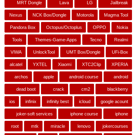
MRT Dongle
Lava
LG
Jailbreak
Nexus
NCK Box/Dongle
Motorola
Magma Tool
Pandora Box
Octopus/Octoplus
OPPO
Nokia
Tools
Themes-Game-Apps
Tecno
Realmi
VIWA
UnlockTool
UMT Box/Dongle
UFi-Box
alcatel
YXTEL
Xiaomi
XTC2Clip
XPERIA
archos
apple
android course
android
dead boot
crack
cm2
blackberry
ios
infinix
infinity best
icloud
google acount
joker-soft services
iphone course
iphone
root
mtk
miracle
lenovo
jokercourses