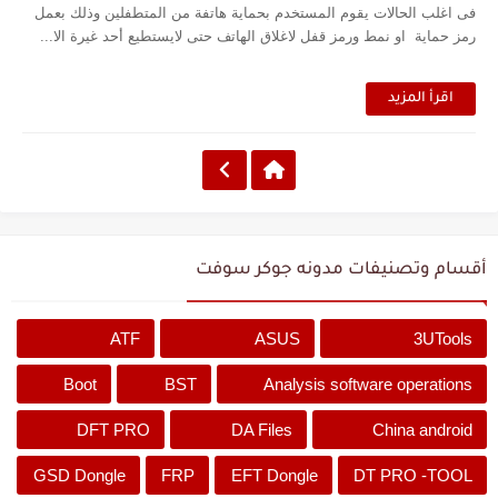
فى اغلب الحالات يقوم المستخدم بحماية هاتفة من المتطفلين وذلك بعمل
رمز حماية او نمط ورمز قفل لاغلاق الهاتف حتى لايستطيع أحد غيرة الا...
اقرأ المزيد
أقسام وتصنيفات مدونه جوكر سوفت
ATF
ASUS
3UTools
Boot
BST
Analysis software operations
DFT PRO
DA Files
China android
GSD Dongle
FRP
EFT Dongle
DT PRO -TOOL