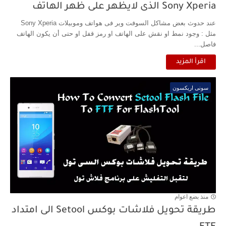
Sony Xperia الذى لايظهر على ظهر الهاتف
عند حدوث بعض مشاكل السوفت وير فى هواتف وموبيلات Sony Xperia
مثل : وجود نمط او نقش على الهاتف او رمز قفل او حتى أن يكون الهاتف
فاصل...
اقرأ المزيد
سونى اريكسون
منذ بضع اعوام
طريقة تحويل فلاشات بوكس Setool الى امتداد