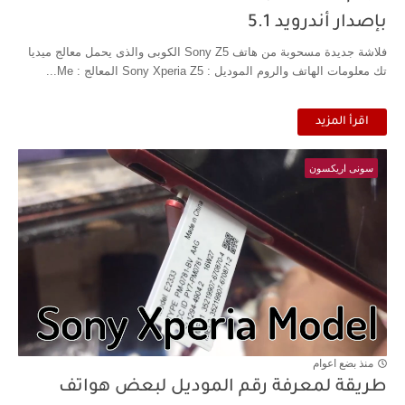
بإصدار أندرويد 5.1
فلاشة جديدة مسحوبة من هاتف Sony Z5 الكوبى والذى يحمل معالج ميديا
تك معلومات الهاتف والروم الموديل : Sony Xperia Z5 المعالج : Me...
اقرأ المزيد
سونى اريكسون
منذ بضع اعوام
طريقة لمعرفة رقم الموديل لبعض هواتف