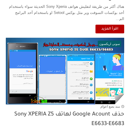
هناك أكثر من طريقة لتفليش هواتف Sony Xperia الحديثة سواء باستخدام
أحد بوكسات السوفت وير مثل بوكس Setool او باستخدام أحد البرامج
الم...
اقرأ المزيد
سونى اريكسون
منذ بضع اعوام
حذف Google Acount لهاتف Sony XPERIA Z5
E6633-E6683