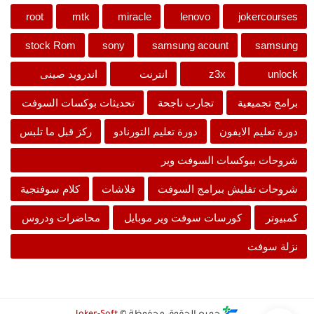
root
mtk
miracle
lenovo
jokercourses
stock Rom
sony
samsung acount
samsung
unlock
z3x
انترنت
اندرويد صينى
برامج تجميعية
تجارب ناجحة
تحديثات بوكسات السوفت
دورة تعليم الايفون
دورة تعليم التورنادو
ركز قبل ما تلبس
شروحات ببوكسات السوفت وير
شروحات تفليش ببرامج السوفت
فلاشات
كلام سوفتجية
كمبيوتر
كورسات سوفت وير موبايل
محاضرات ودروس
نزلة سوفت