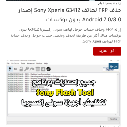
منذ بضع اعوام
حذف FRP لهاتف Sony Xperia G3412 إصدار
Android 7.0/8.0 بدون بوكسات
إزاله FRP وحذف حساب جوجل لهاتف سونى إكسبريا G3412 بدون
بوكسات هناك أكثر من طريقة لحذف وتخطى حساب جوجل وحذف حماية
FRP لهواتف Sony Xperi...
اقرأ المزيد
برامج
منذ بضع اعوام