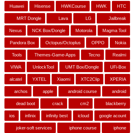
Huawei
Hisense
HWKCourse
HWK
HTC
MRT Dongle
Lava
LG
Jailbreak
Nexus
NCK Box/Dongle
Motorola
Magma Tool
Pandora Box
Octopus/Octoplus
OPPO
Nokia
Tools
Themes-Game-Apps
Tecno
Realmi
VIWA
UnlockTool
UMT Box/Dongle
UFi-Box
alcatel
YXTEL
Xiaomi
XTC2Clip
XPERIA
archos
apple
android course
android
dead boot
crack
cm2
blackberry
ios
infinix
infinity best
icloud
google acount
joker-soft services
iphone course
iphone