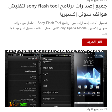
جميع إصدارات برنامج sony flash tool لتفليش
هواتف سونى إكسبريا
تحميل أحدث إصدارات من برنامج Sony Flash Tool للتعامل مع هواتف
سونى إكسبريا Sony Xperia Mobileالتى تعمل بنظام تشغيل اندرويد كما
ه...
اقرأ المزيد
رومات
منذ بضع اعوام