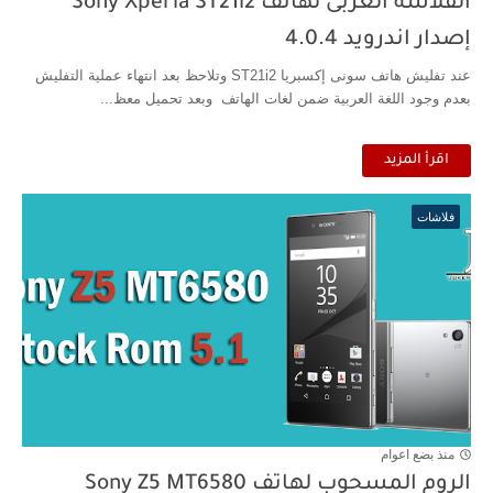
الفلاشه العربى لهاتف Sony Xperia ST21i2
إصدار اندرويد 4.0.4
عند تفليش هاتف سونى إكسبريا ST21i2 وتلاحظ بعد انتهاء عملية التفليش
بعدم وجود اللغة العربية ضمن لغات الهاتف وبعد تحميل معظ...
اقرأ المزيد
فلاشات
منذ بضع اعوام
الروم المسحوب لهاتف Sony Z5 MT6580