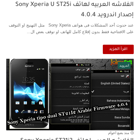
الفلاشه العربيه لهاتف Sony Xperia U ST25i
إصدار اندرويد 4.0.4
عند حدوث أحد المشكلات فى هواتف Sony Xperia مثل التهنيج او التوقف
على الافتتاحية فقط بدون إقلاع كامل للهاتف او توقف بعض ال...
اقرأ المزيد
اندرويد
منذ بضع اعوام