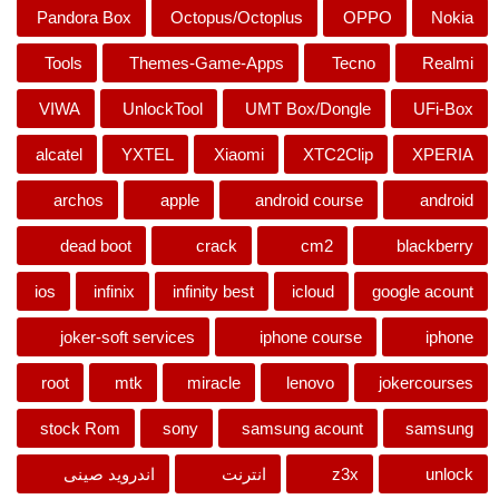
Pandora Box
Octopus/Octoplus
OPPO
Nokia
Tools
Themes-Game-Apps
Tecno
Realmi
VIWA
UnlockTool
UMT Box/Dongle
UFi-Box
alcatel
YXTEL
Xiaomi
XTC2Clip
XPERIA
archos
apple
android course
android
dead boot
crack
cm2
blackberry
ios
infinix
infinity best
icloud
google acount
joker-soft services
iphone course
iphone
root
mtk
miracle
lenovo
jokercourses
stock Rom
sony
samsung acount
samsung
unlock
z3x
انترنت
اندرويد صينى