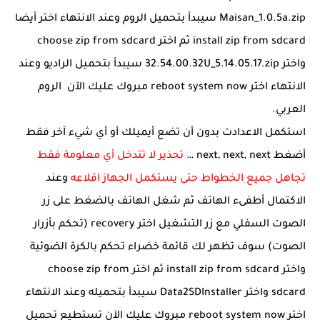
Maisan_1.0.5a.zip سيبدأ بتحميل الروم وعند الانتهاء اختر أيضا
install zip from sdcard ثم اختر choose zip from sdcard
واختر 32.54.00.32U_5.14.05.17.zip سيبدأ بتحميل الراديو وعند
الانتهاء اختر reboot system now مبروك عليك الآن الروم
العربي.
استكمل الاعدادت بدون أن تضع أيميلك أو أي شيء آخر فقط
أضغط next, next, next …
تحذير لا تتدخل أي معلومة فقط
تجاهل جميع الخطواط حتى يستكمل الجهاز اقلاعه
وعند
الاكتمال أطفىء الهاتف ثم شغل الهاتف بالضغط على زر
الصوت السفلي مع زر التشغيل اختر recovery (تحكم بأزرار
الصوت) سوف تظهر لك قائمة خضراء تحكم بالكرة الضوئية
واختر install zip from sdcard ثم اختر choose zip from
sdcard واختر Data2SDInstaller سيبدأ بتحميله وعند الانتهاء
اختر reboot system now مبروك عليك الآن تستطيع تحميل