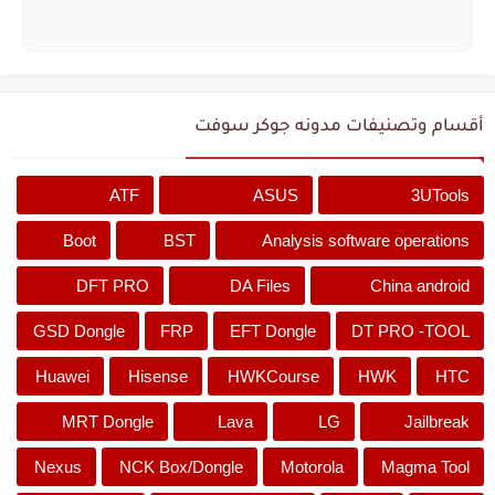
أقسام وتصنيفات مدونه جوكر سوفت
ATF
ASUS
3UTools
Boot
BST
Analysis software operations
DFT PRO
DA Files
China android
GSD Dongle
FRP
EFT Dongle
DT PRO -TOOL
Huawei
Hisense
HWKCourse
HWK
HTC
MRT Dongle
Lava
LG
Jailbreak
Nexus
NCK Box/Dongle
Motorola
Magma Tool