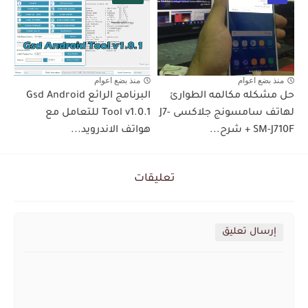
منذ بضع اعوام
منذ بضع اعوام
حل مشكله مكالمه الطوارئ
البرنامج الرائع Gsd Android
لهاتف سامسونج جلاكسى J7-
Tool v1.0.1 للتعامل مع
SM-J710F + شرح...
هواتف الاندرويد...
تعليقات
إرسال تعليق