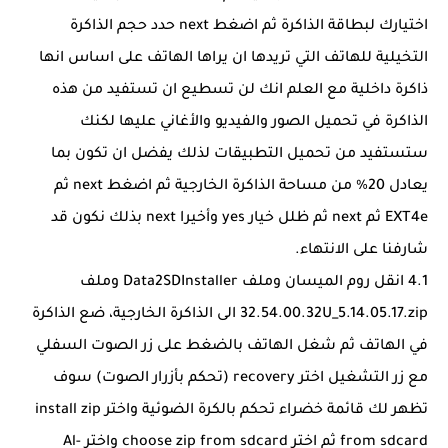
اختيارك لبطاقة الذاكرة ثم اضغط next حدد حجم الذاكرة
التخيلية للهاتف التي تريدها ان يراها الهاتف على اساس انها
ذاكرة داخلية مع العلم انك لن تسطيع ان تستفيد من هذه
الذاكرة في تحميل الصور والفيديو والأغاني عليها لكنك
ستستفيد من تحميل التطبيقات لذلك يفضل ان تكون بما
يعادل 20% من مساحة الذاكرة الخارجية ثم اضغط next ثم
EXT4e ثم next ثم ظلل خيار yes وأخيرا next بذلك نكون قد
شارفنا على الانتهاء.
4.1 انقل روم الميسان وملف Data2SDInstaller وملف
32.54.00.32U_5.14.05.17.zip الى الذاكرة الخارجية، ضع الذاكرة
في الهاتف ثم شغل الهاتف بالضغط على زر الصوت السفلي
مع زر التشغيل اختر recovery (تحكم بأزرار الصوت) سوف
تظهر لك قائمة خضراء تحكم بالكرة الضوئية واختر install zip
from sdcard ثم اختر choose zip from sdcard واختر Al-