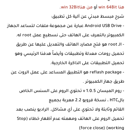
هنا win 64Bit
أو
من هناwin 32Bit
.
شرح مبسط مبدئي عن آلية كل تطبيق:
- Android USB Drive عبارة عن مجموعة ملفات لتساعد الجهاز
الكمبيوتر بالتعرف على الهاتف حتى نسطيع عمل root له.
- الـ root هو فتح مصارد الهاتف والتعديل عليها عن طريق
تحميل رومات معدلة وتطبيقات وأيضاً هدفنا الرئيسي وهو
تحميل التطبيقات على الذاكرة الخارجية.
- reflash package هو التطبيق المساعد على عمل الروت عن
طريق جهاز الكمبيوتر .
- روم الميسان v 1.0.5 تحتوي الروم على السنس الخاص
بالHTC ، نسخة فرويو 2.2 معربة بجميع
القائم وثابتة ولا تحتوي على أي مشاكل. الراديو ينصب بعد
تحميل الروم على الهاتف ومهمته عدم أظهار خطاء (Stop
working) (force close)