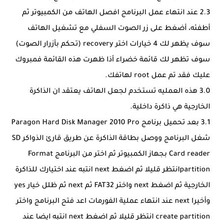
2.3 عند انتهاء عمل البرنامج افصل الهاتف من الكمبيوتر ثم
أطفئه، أضغط على زر الصوت السفلي مع تشغيل الهاتف
سوف يظهر لك 4 خيارات اختر recovery (تحكم بأزرار الصوت)
سوف تظهر لك قائمة خضراء أذا ظهرت هذه القائمة فمبروك
عليك فقد تم عمل root لهاتفك.
3.0 هذه العمليه تستخدم لجعل الهاتف يعتقد ان الذاكرة
الخارجية هي ذاكرة داخلية.
3.1 بعد تحميل برنامج Paragon Hard Disk Manager 2010 Pro
شغل البرنامج ووصل بطاقة الذاكرة عن طريق قارئ الذواكر SD
Card reader بجهاز الكمبيوتر ثم اختر من البرنامج Format
partitionانتظر قليلا ثم اضغط next انتبه عند اختيارك للذاكرة
الخارجية ثم اضغط next واختر FAT32 ثم next ثم ظلل خيار yes
وأخيرا next عند انتهاء عملية الفورمات اعد فتح البرنامج واختر
create partition انتظر قليلا ثم اضغط next انتبه ايضا عند