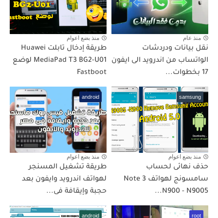
منذ عام
منذ بضع اعوام
نقل بيانات ودردشات
طريقة إدخال تابلت Huawei
الواتساب من اندرويد الى ايفون
MediaPad T3 BG2-U01 لوضع
17 بخطوات...
Fastboot
android
samsung
منذ بضع اعوام
منذ بضع اعوام
حذف نهائى لحساب
طريقة تشغيل المسنجر
سامسونج لهواتف Note 3
لهواتف اندرويد وايفون بعد
N900 - N9005...
حجبة وإيقافة فى...
android
root