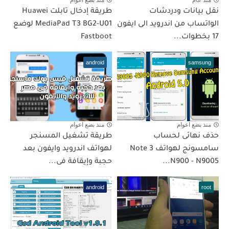
منذ عام
منذ بضع اعوام
نقل بيانات ودردشات
طريقة إدخال تابلت Huawei
الواتساب من اندرويد الى ايفون
MediaPad T3 BG2-U01 لوضع
17 بخطوات...
Fastboot
android
samsung
منذ بضع اعوام
منذ بضع اعوام
حذف نهائى لحساب
طريقة تشغيل المسنجر
سامسونج لهواتف Note 3
لهواتف اندرويد وايفون بعد
N900 - N9005...
حجبة وإيقافة فى...
android
root