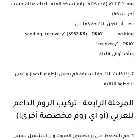
v1.7.0.1.img (قد يختلف رقم نسخة الملف لديك وذلك حسب
آخر نسخة) .
يجب أن تكون النتيجة كما يلي :
sending ‘recovery’ (3962 KB)… OKAY . . . . . writing
‘recovery’… OKAY
ويأخد ثواني قليلة.
7- إذا كانت النتيجة السابقة قم بعمل بإطفاء الجهاز و تهيئ
للخطوة التالية.
المرحلة الرابعة : تركيب الروم الداعم
للعربي (أو أي روم مخصصة أخرى!)
1- قم بالضغط على زر تخفيض الصوت و زر التشغيل بنفس