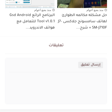
منذ بضع اعوام
منذ بضع اعوام
حل مشكله مكالمه الطوارئ
البرنامج الرائع Gsd Android
لهاتف سامسونج جلاكسى J7-
Tool v1.0.1 للتعامل مع
SM-J710F + شرح...
هواتف الاندرويد...
تعليقات
إرسال تعليق