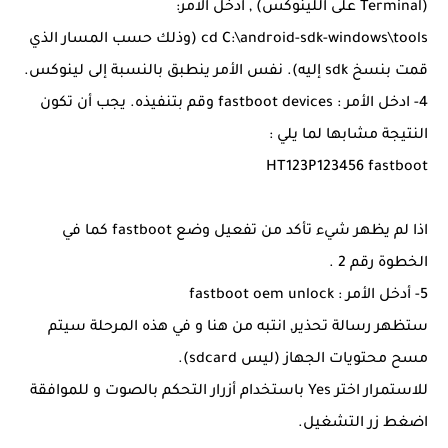
(Terminal على اللينوكس) , ادخل الامر:
cd C:\android-sdk-windows\tools (وذلك حسب المسار الذي
قمت بنسخ sdk إليه). نفس الأمر ينطبق بالنسبة إلى لينوكس.
4- ادخل الأمر : fastboot devices وقم بتنفيذه. يجب أن تكون
النتيجة مشابها لما يلي :
HT123P123456 fastboot
اذا لم يظهر شيء تأكد من تفعيل وضع fastboot كما في
الخطوة رقم 2 .
5- أدخل الأمر : fastboot oem unlock
ستظهر رسالة تحذير, انتبه من هنا و في هذه المرحلة سيتم
مسح محتويات الجهاز (ليس sdcard).
للاستمرار اختر Yes باستخدام أزرار التحكم بالصوت و للموافقة
اضغط زر التشغيل.