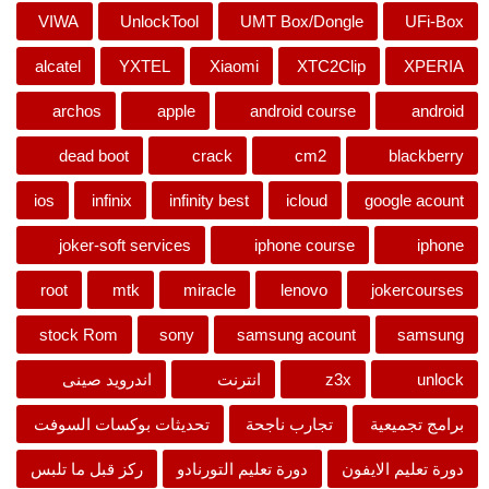
VIWA
UnlockTool
UMT Box/Dongle
UFi-Box
alcatel
YXTEL
Xiaomi
XTC2Clip
XPERIA
archos
apple
android course
android
dead boot
crack
cm2
blackberry
ios
infinix
infinity best
icloud
google acount
joker-soft services
iphone course
iphone
root
mtk
miracle
lenovo
jokercourses
stock Rom
sony
samsung acount
samsung
unlock
z3x
انترنت
اندرويد صينى
برامج تجميعية
تجارب ناجحة
تحديثات بوكسات السوفت
دورة تعليم الايفون
دورة تعليم التورنادو
ركز قبل ما تلبس