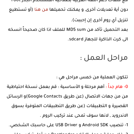
مع ملفات دعم اللغة العربية بصلاحية المستخدم الجذر root
دون أية تعديلات أخرى, و يمكنك تحميلها
من هنا
(أو تستطيع
تنزيل أي روم أخرى إن إحببت
).
بعد التحميل تأكد من MD5 sum للملف اذا كان صحيحاً انسخه
الى كرت الذاكرة للجهاز sdcard.
مراحل العمل :
تتكون العملية من خمس مراحل هي :
0- هام جداً :
أهم مرحلة و الأساسية : قم بعمل نسخة احتياطية
من من جهات الاتصال (عن طريق Google Contacts)و الرسائل
القصيرة و التطبيقات (عن طريق التطبيقات المتوفرة بسوق
الاندرويد , لانها سوف تمحى عند تركيب الروم .
1- تنصيب Android SDK و USB Driver على حاسبك الشخصي.