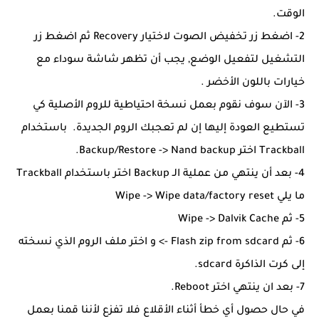
الوقت.
2- اضغط زر تخفيض الصوت لاختيار Recovery ثم اضغط زر
التشغيل لتفعيل الوضع, يجب أن تظهر شاشة سوداء مع
خيارات باللون الأخضر .
3- الآن سوف نقوم بعمل نسخة احتياطية للروم الأصلية كي
تستطيع العودة إليها إن لم تعجبك الروم الجديدة. باستخدام
Trackball اختر Backup/Restore -> Nand backup.
4- بعد أن ينتهي من عملية الـ Backup اختر باستخدام Trackball
ما يلي Wipe -> Wipe data/factory reset
5- ثم Wipe -> Dalvik Cache
6- ثم Flash zip from sdcard -> و اختر ملف الروم الذي نسخته
إلى كرت الذاكرة sdcard.
7- بعد ان ينتهي اختر Reboot.
في حال حصول أي خطأ أثناء الأقلاع فلا تفزع لأننا قمنا بعمل