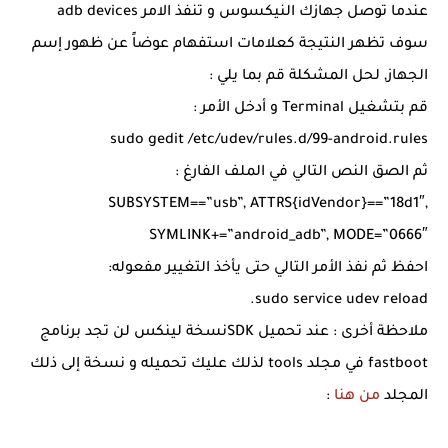
عندما توصل جهازك النيكسوس و تنفذ الامر adb devices
سوف تظهر النتيجة كعلامات استفهام عوضاً عن ظهور إسم
الجهاز, لحل المشكلة قم بما يلي :
قم بتشغيل Terminal و أدخل الأمر :
sudo gedit /etc/udev/rules.d/99-android.rules
ثم الصق النص التالي في الملف الفارغ :
SUBSYSTEM==”usb”, ATTRS{idVendor}==”18d1″,
SYMLINK+=”android_adb”, MODE=”0666″
احفظ ثم نفذ الأمر التالي حتى يأخذ التغيير مفعوله:
sudo service udev reload.
ملاحظة أخرى : عند تحميل SDKنسخة لينكس لن تجد برنامج
fastboot في مجلد tools لذلك عليك تحميله و نسخة إلى ذلك
المجلد
من هنا
: