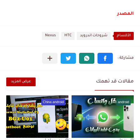
المصدر
الأقسام
شروحات اندرويد
HTC
Nexus
مقالات قد تهمك
عرض المزيد
China android
android