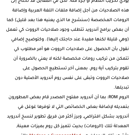
يؤدي تخريب النظام أو جزء منه. لكن في المقابل قد تحتاج إلى
هذه الصلاحيات من أجل إضافة ملفات اللغة العربية وإضافة
الرومات المخصصة (سنشرح ما الذي يعنيه هذا بعد قليل) كما
أن بعض برامج أندرويد تتطلب وجود صلاحيات الرووت كي تعمل
(وهي قليلة لكنها مفيدة عند حاجتك إليها). وكتوضيح إضافي
نقول بأن الحصول على صلاحيات الرووت هو أمر مطلوب كي
تتمكن من تركيب رومات مخصصة لكنه لا يعني بالضرورة أن
تقوم بتركيب أية روم. بمعنى آخر تستطيع الحصول على
صلاحيات الرووت وتبقى على نفس روم أندرويد الأصلية دون
تبديلها.
الروم ROM:
بما أن أندرويد مفتوح المصدر قام بعض المطورون
بتعديله لإضافة بعض الخصائص التي لا توفرها غوغل في
أندرويد بشكل افتراضي, وبرز أكثر من فريق تطوير لنسخ أندرويد
المعدلة تلك (الرومات) بحيث تتميز كل روم بميزات معينة,