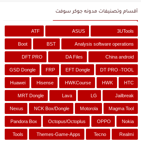
أقسام وتصنيفات مدونه جوكر سوفت
ATF
ASUS
3UTools
Boot
BST
Analysis software operations
DFT PRO
DA Files
China android
GSD Dongle
FRP
EFT Dongle
DT PRO -TOOL
Huawei
Hisense
HWKCourse
HWK
HTC
MRT Dongle
Lava
LG
Jailbreak
Nexus
NCK Box/Dongle
Motorola
Magma Tool
Pandora Box
Octopus/Octoplus
OPPO
Nokia
Tools
Themes-Game-Apps
Tecno
Realmi