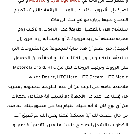
وأشهر تلك الرومات هي
CyanogenMod
و
Modaco
والتي
تضيف إلى أندرويد الكثير من الميزات الرائعة والتي تستطيع
الاطلاع عليها بزيارة مواقع تلك الرومات.
سنشرح الآن بالتفصيل طريقة عمل الرووت, و تركيب روم
معربة بنسخة أندرويد فرويو 2.2 أو تركيب أية روم أخرى (إن
أحببت). مع العلم أن هذه بداية لمجموعة من الشروحات التي
سنبدأها بـنيكسوس وَن لكننا سنشرح لاحقاً طرق الحصول
على الرووت وتركيب الرومات لكل من Motorola Droid, HTC
Desire, HTC Hero, HTC Dream, HTC Magic وغيرها.
ملاحظة هامة: على الرغم من أن هذه الطريقة مضمونة ومجربة
من قِبلنا على عدد من الأجهزة ولا تسبب أية مشاكل لجهازك
من أي نوع كان إلا أنه عليك القيام بها على مسؤوليتك الخاصة.
في حال حصلت لك أية مشكلة فهذا يعني أنك لم تطبق أحد
الخطوات بالشكل الصحيح ولسنا ملزمين بتقديم أية دعم أو