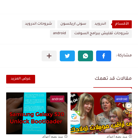
الأقسام
اندرويد
سونى اريكسون
شروحات اندرويد
شروحات تفليش ببرامج السوفت
android
مقالات قد تهمك
عرض المزيد
android
android
منذ بضع اعوام
منذ بضع اعوام