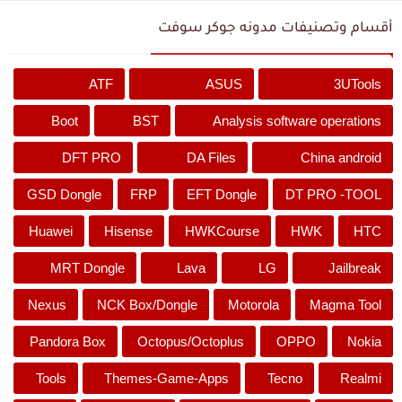
أقسام وتصنيفات مدونه جوكر سوفت
ATF
ASUS
3UTools
Boot
BST
Analysis software operations
DFT PRO
DA Files
China android
GSD Dongle
FRP
EFT Dongle
DT PRO -TOOL
Huawei
Hisense
HWKCourse
HWK
HTC
MRT Dongle
Lava
LG
Jailbreak
Nexus
NCK Box/Dongle
Motorola
Magma Tool
Pandora Box
Octopus/Octoplus
OPPO
Nokia
Tools
Themes-Game-Apps
Tecno
Realmi