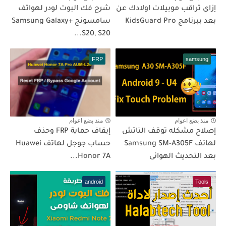
إزاى تراقب موبيلات اولادك عن
شرح فك البوت لودر لهواتف
بعد ببرنامج KidsGuard Pro
سامسونج +Samsung Galaxy
S20, S20...
FRP
samsung
منذ بضع اعوام
منذ بضع اعوام
إصلاح مشكله توقف التاتش
إيقاف حماية FRP وحذف
لهاتف Samsung SM-A305F
حساب جوجل لهاتف Huawei
بعد التحديث الهوائى
Honor 7A...
android
Tools