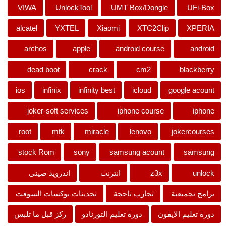
VIWA
UnlockTool
UMT Box/Dongle
UFi-Box
alcatel
YXTEL
Xiaomi
XTC2Clip
XPERIA
archos
apple
android course
android
dead boot
crack
cm2
blackberry
ios
infinix
infinity best
icloud
google acount
joker-soft services
iphone course
iphone
root
mtk
miracle
lenovo
jokercourses
stock Rom
sony
samsung acount
samsung
unlock
z3x
انترنت
اندرويد صينى
برامج تجميعية
تجارب ناجحة
تحديثات بوكسات السوفت
دورة تعليم الايفون
دورة تعليم التورنادو
ركز قبل ما تلبس