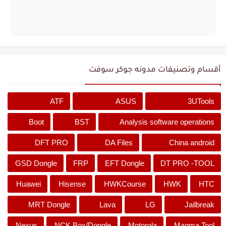
أقسام وتصنيفات مدونه جوكر سوفت
ATF
ASUS
3UTools
Boot
BST
Analysis software operations
DFT PRO
DA Files
China android
GSD Dongle
FRP
EFT Dongle
DT PRO -TOOL
Huawei
Hisense
HWKCourse
HWK
HTC
MRT Dongle
Lava
LG
Jailbreak
Nexus
NCK Box/Dongle
Motorola
Magma Tool