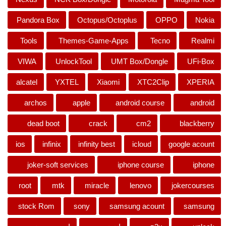
Pandora Box
Octopus/Octoplus
OPPO
Nokia
Tools
Themes-Game-Apps
Tecno
Realmi
VIWA
UnlockTool
UMT Box/Dongle
UFi-Box
alcatel
YXTEL
Xiaomi
XTC2Clip
XPERIA
archos
apple
android course
android
dead boot
crack
cm2
blackberry
ios
infinix
infinity best
icloud
google acount
joker-soft services
iphone course
iphone
root
mtk
miracle
lenovo
jokercourses
stock Rom
sony
samsung acount
samsung