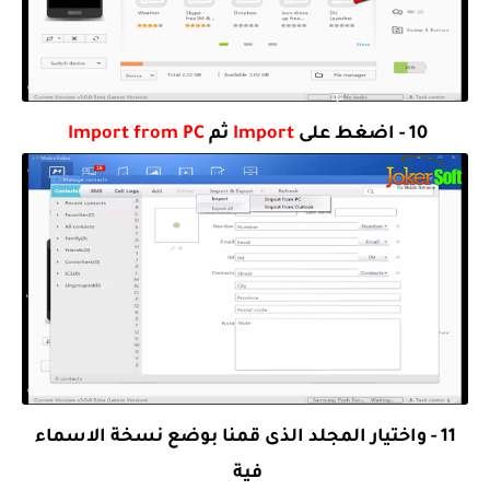
10 - اضغط على
Import
ثم
Import from PC
11 - واختيار المجلد الذى قمنا بوضع نسخة الاسماء
فية