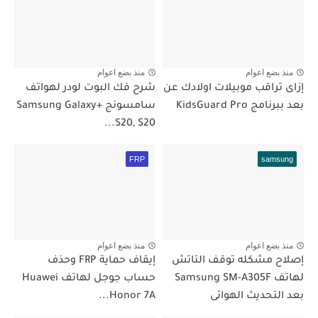
منذ بضع اعوام
منذ بضع اعوام
إزاى تراقب موبيلات اولادك عن
شرح فك البوت لودر لهواتف
بعد ببرنامج KidsGuard Pro
سامسونج +Samsung Galaxy
S20, S20...
FRP
samsung
منذ بضع اعوام
منذ بضع اعوام
إصلاح مشكله توقف التاتش
إيقاف حماية FRP وحذف
لهاتف Samsung SM-A305F
حساب جوجل لهاتف Huawei
بعد التحديث الهوائى
Honor 7A...