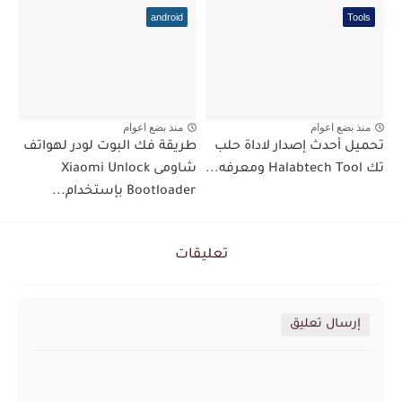
android
Tools
منذ بضع اعوام
منذ بضع اعوام
تحميل أحدث إصدار لاداة حلب
طريقة فك البوت لودر لهواتف
تك Halabtech Tool ومعرفه...
شاومى Xiaomi Unlock
Bootloader بإستخدام...
تعليقات
إرسال تعليق