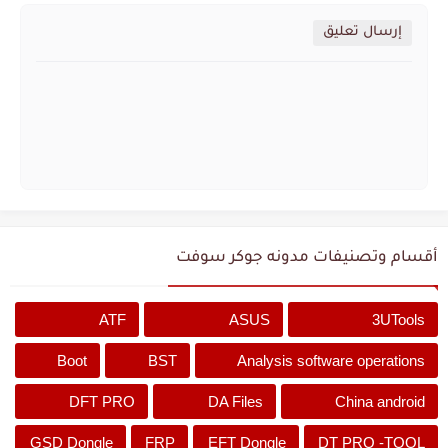
إرسال تعليق
أقسام وتصنيفات مدونه جوكر سوفت
ATF
ASUS
3UTools
Boot
BST
Analysis software operations
DFT PRO
DA Files
China android
GSD Dongle
FRP
EFT Dongle
DT PRO -TOOL