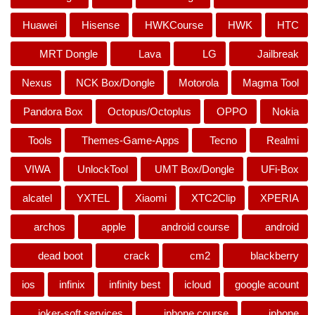
Huawei
Hisense
HWKCourse
HWK
HTC
MRT Dongle
Lava
LG
Jailbreak
Nexus
NCK Box/Dongle
Motorola
Magma Tool
Pandora Box
Octopus/Octoplus
OPPO
Nokia
Tools
Themes-Game-Apps
Tecno
Realmi
VIWA
UnlockTool
UMT Box/Dongle
UFi-Box
alcatel
YXTEL
Xiaomi
XTC2Clip
XPERIA
archos
apple
android course
android
dead boot
crack
cm2
blackberry
ios
infinix
infinity best
icloud
google acount
joker-soft services
iphone course
iphone