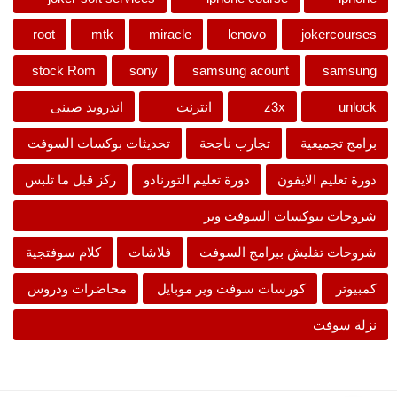
root
mtk
miracle
lenovo
jokercourses
stock Rom
sony
samsung acount
samsung
unlock
z3x
انترنت
اندرويد صينى
برامج تجميعية
تجارب ناجحة
تحديثات بوكسات السوفت
دورة تعليم الايفون
دورة تعليم التورنادو
ركز قبل ما تلبس
شروحات ببوكسات السوفت وير
شروحات تفليش ببرامج السوفت
فلاشات
كلام سوفتجية
كمبيوتر
كورسات سوفت وير موبايل
محاضرات ودروس
نزلة سوفت