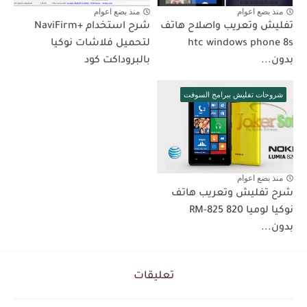
منذ بضع اعوام
منذ بضع اعوام
تفليش وتعريب واصلاح هاتف
شرح استخدام +NaviFirm
htc windows phone 8s
لتحميل فلاشات نوكيا
بدون...
بالبروداكت كود
شروحات تفليش ببرامج السوفت
منذ بضع اعوام
شرح تفليش وتعريب هاتف
نوكيا لوميا 820 RM-825
بدون...
تعليقات