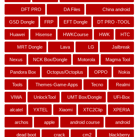
DFT PRO
DA Files
China android
GSD Dongle
FRP
EFT Dongle
DT PRO -TOOL
Huawei
Hisense
HWKCourse
HWK
HTC
MRT Dongle
Lava
LG
Jailbreak
Nexus
NCK Box/Dongle
Motorola
Magma Tool
Pandora Box
Octopus/Octoplus
OPPO
Nokia
Tools
Themes-Game-Apps
Tecno
Realmi
VIWA
UnlockTool
UMT Box/Dongle
UFi-Box
alcatel
YXTEL
Xiaomi
XTC2Clip
XPERIA
archos
apple
android course
android
dead boot
crack
cm2
blackberry