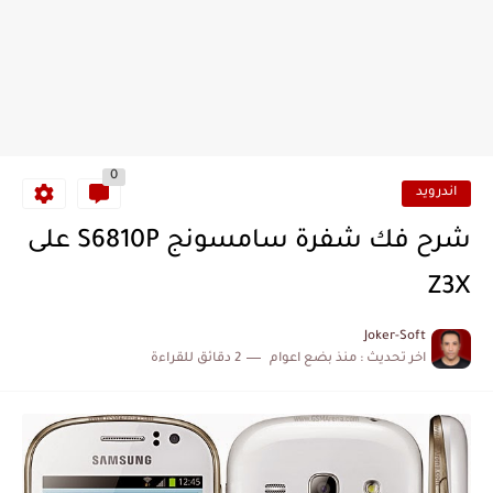
0
اندرويد
شرح فك شفرة سامسونج S6810P على
Z3X
Joker-Soft
اخر تحديث :
منذ بضع اعوام
2 دقائق للقراءة