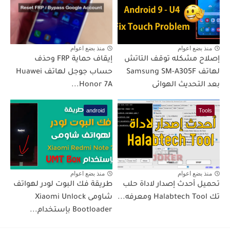
منذ بضع اعوام
منذ بضع اعوام
إصلاح مشكله توقف التاتش
إيقاف حماية FRP وحذف
لهاتف Samsung SM-A305F
حساب جوجل لهاتف Huawei
بعد التحديث الهوائى
Honor 7A...
android
Tools
منذ بضع اعوام
منذ بضع اعوام
تحميل أحدث إصدار لاداة حلب
طريقة فك البوت لودر لهواتف
تك Halabtech Tool ومعرفه...
شاومى Xiaomi Unlock
Bootloader بإستخدام...