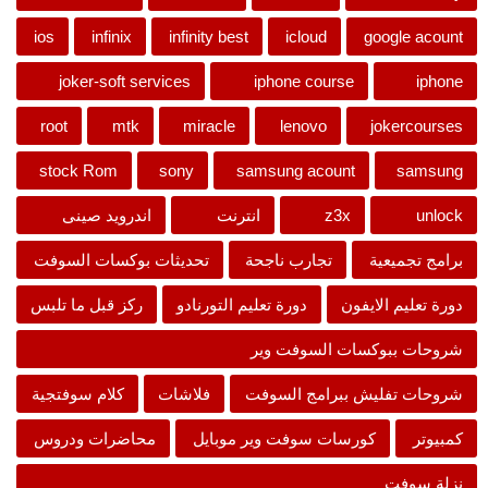
ios
infinix
infinity best
icloud
google acount
joker-soft services
iphone course
iphone
root
mtk
miracle
lenovo
jokercourses
stock Rom
sony
samsung acount
samsung
unlock
z3x
انترنت
اندرويد صينى
برامج تجميعية
تجارب ناجحة
تحديثات بوكسات السوفت
دورة تعليم الايفون
دورة تعليم التورنادو
ركز قبل ما تلبس
شروحات ببوكسات السوفت وير
شروحات تفليش ببرامج السوفت
فلاشات
كلام سوفتجية
كمبيوتر
كورسات سوفت وير موبايل
محاضرات ودروس
نزلة سوفت