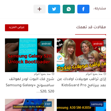
مقالات قد تهمك
عرض المزيد
android
android
منذ بضع اعوام
منذ بضع اعوام
إزاى تراقب موبيلات اولادك عن
شرح فك البوت لودر لهواتف
بعد ببرنامج KidsGuard Pro
سامسونج +Samsung Galaxy
S20, S20...
FRP
samsung