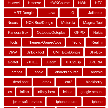
Huawei
Hisense
HWKCourse
HWK
HTC
MRT Dongle
Lava
LG
Jailbreak
Nexus
NCK Box/Dongle
Motorola
Magma Tool
Pandora Box
Octopus/Octoplus
OPPO
Nokia
Tools
Themes-Game-Apps
Tecno
Realmi
VIWA
UnlockTool
UMT Box/Dongle
UFi-Box
alcatel
YXTEL
Xiaomi
XTC2Clip
XPERIA
archos
apple
android course
android
dead boot
crack
cm2
blackberry
ios
infinix
infinity best
icloud
google acount
joker-soft services
iphone course
iphone