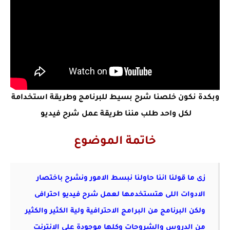
وبكدة نكون خلصنا شرح بسيط للبرنامج وطريقة استخدامة
لكل واحد طلب مننا طريقة عمل شرح فيديو
خاتمة الموضوع
زى ما قولنا اننا حاولنا نبسط الامور ونشرح باختصار
الادوات اللى هتستخدمها لعمل شرح فيديو
احترافى
ولكن البرنامج من البرامج الاحترافية ولية الكثير والكثير
من الدروس والشروحات
وكلها موجودة على الانترنت