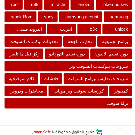
root
mtk
miracle
lenovo
jokercourses
stock Rom
sony
samsung acount
samsung
unlock
z3x
انترنت
اندرويد صينى
برامج تجميعية
تجارب ناجحة
تحديثات بوكسات السوفت
دورة تعليم الايفون
دورة تعليم التورنادو
ركز قبل ما تلبس
شروحات ببوكسات السوفت وير
شروحات تفليش ببرامج السوفت
فلاشات
كلام سوفتجية
كمبيوتر
كورسات سوفت وير موبايل
محاضرات ودروس
نزلة سوفت
جميع الحقوق محفوظة ©
Joker-Soft