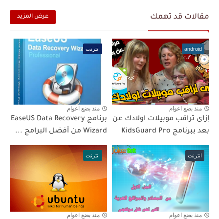
مقالات قد تهمك
عرض المزيد
android
انترنت
منذ بضع اعوام
منذ بضع اعوام
إزاى تراقب موبيلات اولادك عن
برنامج EaseUS Data Recovery
بعد ببرنامج KidsGuard Pro
Wizard من أفضل البرامج ...
انترنت
انترنت
منذ بضع اعوام
منذ بضع اعوام