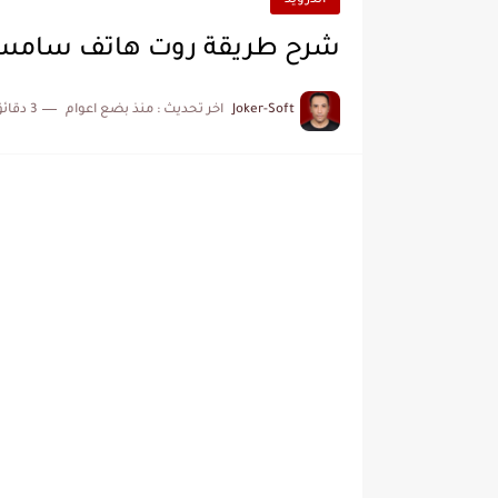
اندرويد
شرح طريقة روت هاتف سامسونج Galaxy Ace 4 SM G357FZ كيت
Joker-Soft
اخر تحديث :
منذ بضع اعوام
3 دقائق للقراءة