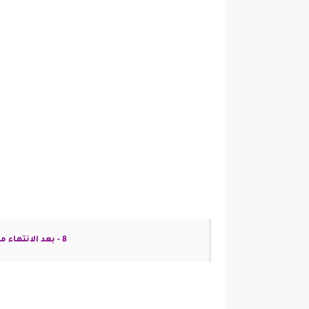
8 - بعد الانتهاء من عملية تفليش الملف قد يتوقف الهاتف على اللوجو فقط