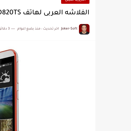
اندرويد صينى
الفلاشه العربى لهاتف HTC D820S - D820TS برابط مباشر
Joker-Soft
اخر تحديث :
منذ بضع اعوام
3 دقائق للقراءة