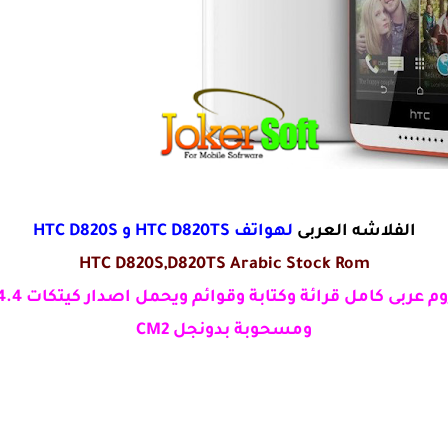
الفلاشه العربى
لهواتف
HTC D820TS
و HTC D820S
HTC D820S,D820TS Arabic Stock Rom
وم عربى كامل قرائة وكتابة وقوائم ويحمل اصدار كيتكات 4.4.4
ومسحوبة بدونجل CM2