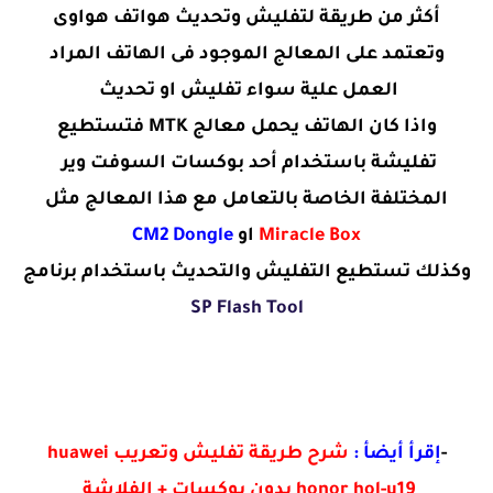
أكثر من طريقة لتفليش وتحديث هواتف هواوى
وتعتمد على المعالج الموجود فى الهاتف المراد
العمل علية سواء تفليش او تحديث
واذا كان الهاتف يحمل معالج MTK فتستطيع
تفليشة باستخدام أحد بوكسات السوفت وير
المختلفة الخاصة بالتعامل مع هذا المعالج مثل
Miracle Box
او
CM2 Dongle
وكذلك تستطيع التفليش والتحديث باستخدام برنامج
SP Flash Tool
-
إقرأ أيضأ :
شرح طريقة تفليش وتعريب huawei
honor hol-u19 بدون بوكسات + الفلاشة