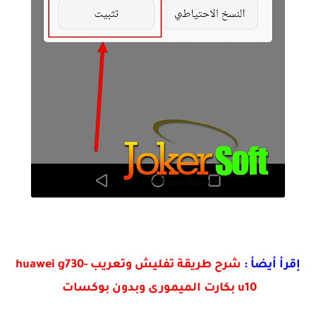
إقرأ أيضأ :
شرح طريقة تفليش وتعريب huawei g730-
u10 بكارت الميمورى وبدون بوكسات