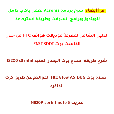
إقرأ أيضأ :
شرح برنامج Acronis لعمل باكاب كامل
للويندوز وبرامج السوفت وطريقة استرجاعة
الدليل الشامل لمعرفة موديلات هواتف HTC من خلال
الفاست بوت FASTBOOT
شرح طريقة اصلاح بوت الجهاز العنيد i8200 s3 mini
اصلاح بوت Htc 816w A5_DUG الكوالكم عن طريق كرت
الذاكرة
تعريب N920P sprint note 5