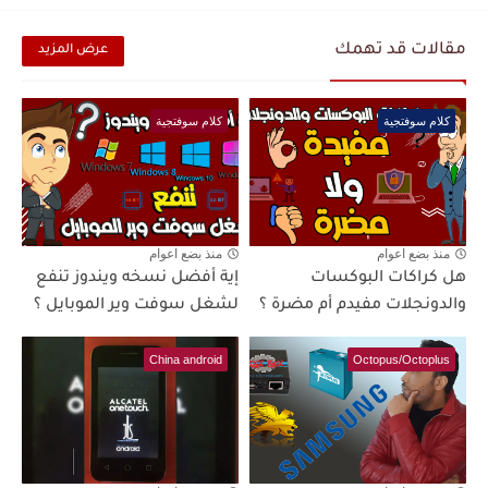
مقالات قد تهمك
عرض المزيد
كلام سوفتجية
كلام سوفتجية
منذ بضع اعوام
منذ بضع اعوام
هل كراكات البوكسات
إية أفضل نسخه ويندوز تنفع
والدونجلات مفيدم أم مضرة ؟
لشغل سوفت وير الموبايل ؟
China android
Octopus/Octoplus