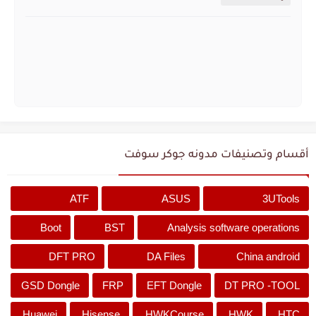
أقسام وتصنيفات مدونه جوكر سوفت
ATF
ASUS
3UTools
Boot
BST
Analysis software operations
DFT PRO
DA Files
China android
GSD Dongle
FRP
EFT Dongle
DT PRO -TOOL
Huawei
Hisense
HWKCourse
HWK
HTC