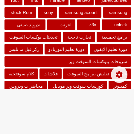
root
mtk
miracle
lenovo
jokercourses
stock Rom
sony
samsung acount
samsung
unlock
z3x
انترنت
اندرويد صينى
برامج تجميعية
تجارب ناجحة
تحديثات بوكسات السوفت
دورة تعليم الايفون
دورة تعليم التورنادو
ركز قبل ما تلبس
شروحات ببوكسات السوفت وير
شروحات تفليش ببرامج السوفت
فلاشات
كلام سوفتجية
كمبيوتر
كورسات سوفت وير موبايل
محاضرات ودروس
نزلة سوفت
جميع الحقوق محفوظة ©
Joker-Soft