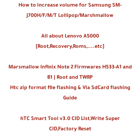
How to increase volume for Samsung SM-
J700H/F/M/T Lollipop/Marshmallow
All about Lenovo A5000
[Root,Recovery,Roms,....etc]
Marsmallow Infinix Note 2 Firmwares H533-A1 and
B1 | Root and TWRP
Htc zip format file flashing & Via SdCard flashing
Guide
hTC Smart Tool v3.0 CID List,Write Super
CID,Factory Reset