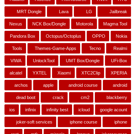
MRT Dongle
Lava
LG
Jailbreak
Nexus
NCK Box/Dongle
Motorola
Magma Tool
Pandora Box
Octopus/Octoplus
OPPO
Nokia
Tools
Themes-Game-Apps
Tecno
Realmi
VIWA
UnlockTool
UMT Box/Dongle
UFi-Box
alcatel
YXTEL
Xiaomi
XTC2Clip
XPERIA
archos
apple
android course
android
dead boot
crack
cm2
blackberry
ios
infinix
infinity best
icloud
google acount
joker-soft services
iphone course
iphone