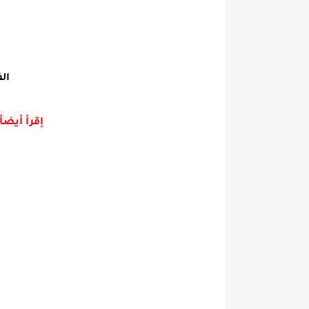
ال
إقرأ أيضأ