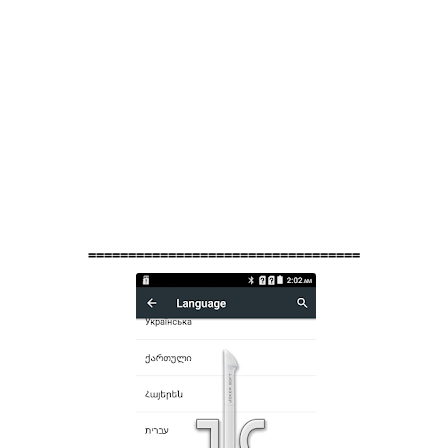
==================================