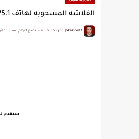
اندرويد صينى
الفلاشه المسحوبه لهاتف i.t.works ITW5.1 برابط مباشر
Joker-Soft
اخر تحديث :
منذ بضع اعوام
3 دقائق للقراءة
سنقدم لكم