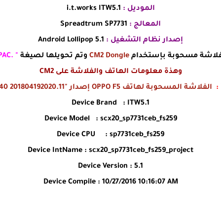
الموديل :
i.t.works ITW5.1
المعالج :
Spreadtrum SP7731
إصدار نظام التشغيل :
Android Lollipop 5.1
فلاشة مسحوبة بإستخدام
CM2 Dongle
وتم تحويلها لصيغة
" .PAC "
وهذة معلومات الهاتف والفلاشة على CM2
 :
الفلاشة المسحوبة لهاتف OPPO F5 إصدار "11.A.24 0240 201804192020 "
Device Brand : ITW5.1
Device Model : scx20_sp7731ceb_fs259
Device CPU : sp7731ceb_fs259
Device IntName : scx20_sp7731ceb_fs259_project
Device Version : 5.1
Device Compile : 10/27/2016 10:16:07 AM