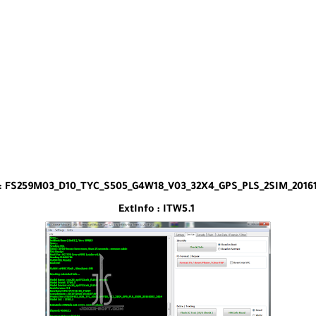
t : FS259M03_D10_TYC_S505_G4W18_V03_32X4_GPS_PLS_2SIM_20161
ExtInfo : ITW5.1