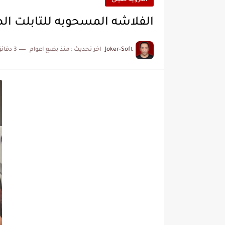
اندرويد صينى
الفلاشه المسحوبه للتابلت الصينى -755
Joker-Soft
اخر تحديث :
منذ بضع اعوام
3 دقائق للقراءة