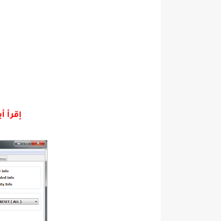
إقرأ أ