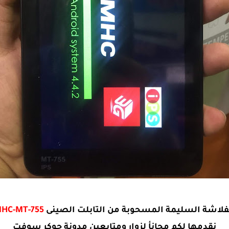
فلاشة السليمة المسحوبة من التابلت الصينى
HC-MT-755
نقدمها لكم مجانأ لزوار ومتابعين مدونة جوكر سوفت