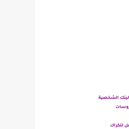
وليتك الشخصية
روسات
ل للكراك