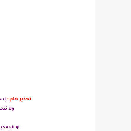
تحذير هام :
إست
ولا نت
او البرمج