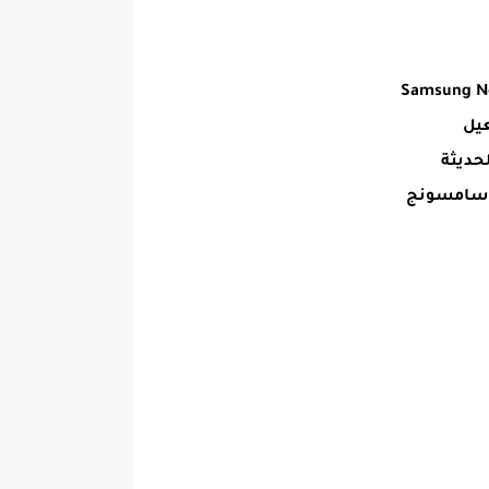
عيل
حديثة
ف سامسونج