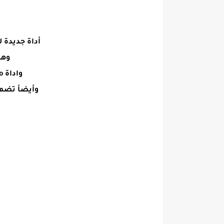
أداة جديدة 
وهذ
واداة Hell Tool Pro تدعم مجموعه كبيرة
وأيضأ تضم 