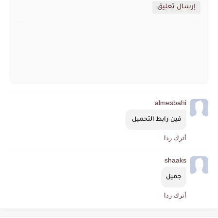
إرسال تعليق
almesbahi
فين رابط التحميل 
أترك ردا
shaaks
جميل
أترك ردا