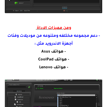
ومن مميزات الاداة
- دعم مجموعه مختلفه ومتنوعه من موديلات وفئات
أجهزة الاندرويد مثل :
- هواتف Asus
- هواتف CoolPad
- هواتف Lenovo