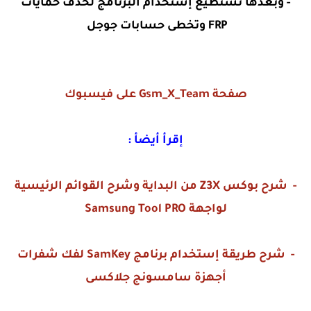
- وبعدها تستطيع إستخدام البرنامج لحذف حمايات
FRP وتخطى حسابات جوجل
صفحة Gsm_X_Team على فيسبوك
إقرأ أيضأ :
- شرح بوكس Z3X من البداية وشرح القوائم الرئيسية
لواجهة Samsung Tool PRO
- شرح طريقة إستخدام برنامج SamKey لفك شفرات
أجهزة سامسونج جلاكسى