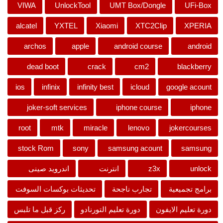
VIWA
UnlockTool
UMT Box/Dongle
UFi-Box
alcatel
YXTEL
Xiaomi
XTC2Clip
XPERIA
archos
apple
android course
android
dead boot
crack
cm2
blackberry
ios
infinix
infinity best
icloud
google acount
joker-soft services
iphone course
iphone
root
mtk
miracle
lenovo
jokercourses
stock Rom
sony
samsung acount
samsung
unlock
z3x
انترنت
اندرويد صينى
برامج تجميعية
تجارب ناجحة
تحديثات بوكسات السوفت
دورة تعليم الايفون
دورة تعليم التورنادو
ركز قبل ما تلبس