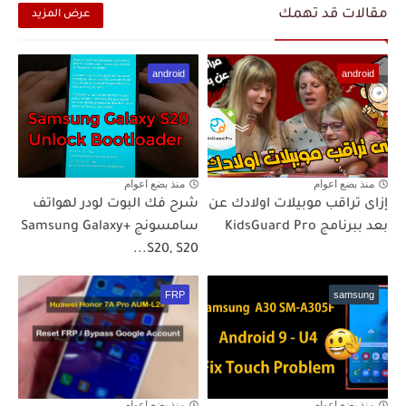
مقالات قد تهمك
عرض المزيد
android
android
منذ بضع اعوام
منذ بضع اعوام
إزاى تراقب موبيلات اولادك عن
شرح فك البوت لودر لهواتف
بعد ببرنامج KidsGuard Pro
سامسونج +Samsung Galaxy
S20, S20...
FRP
samsung
منذ بضع اعوام
منذ بضع اعوام