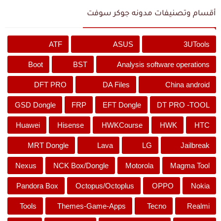
أقسام وتصنيفات مدونه جوكر سوفت
ATF
ASUS
3UTools
Boot
BST
Analysis software operations
DFT PRO
DA Files
China android
GSD Dongle
FRP
EFT Dongle
DT PRO -TOOL
Huawei
Hisense
HWKCourse
HWK
HTC
MRT Dongle
Lava
LG
Jailbreak
Nexus
NCK Box/Dongle
Motorola
Magma Tool
Pandora Box
Octopus/Octoplus
OPPO
Nokia
Tools
Themes-Game-Apps
Tecno
Realmi