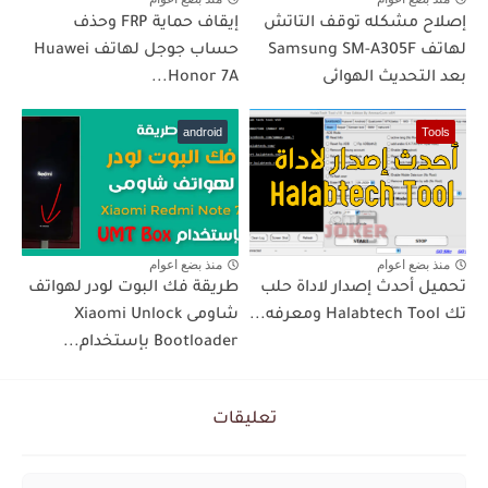
إصلاح مشكله توقف التاتش
إيقاف حماية FRP وحذف
لهاتف Samsung SM-A305F
حساب جوجل لهاتف Huawei
بعد التحديث الهوائى
Honor 7A...
android
Tools
منذ بضع اعوام
منذ بضع اعوام
تحميل أحدث إصدار لاداة حلب
طريقة فك البوت لودر لهواتف
تك Halabtech Tool ومعرفه...
شاومى Xiaomi Unlock
Bootloader بإستخدام...
تعليقات