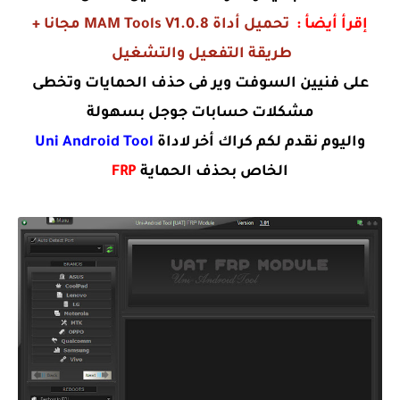
إقرأ أيضأ :
تحميل أداة MAM Tools V1.0.8 مجانا +
طريقة التفعيل والتشغيل
على فنيين السوفت وير فى حذف الحمايات وتخطى
مشكلات حسابات جوجل بسهولة
واليوم نقدم لكم كراك أخر لاداة
Uni Android Tool
الخاص بحذف الحماية
FRP