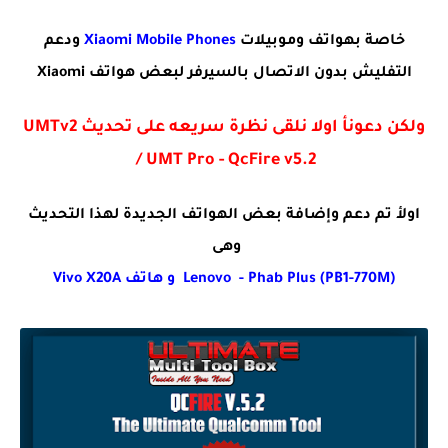
خاصة بهواتف وموبيلات
Xiaomi Mobile Phones
ودعم
التفليش بدون الاتصال بالسيرفر لبعض هواتف Xiaomi
ولكن دعونأ اولا نلقى نظرة سريعه على تحديث UMTv2
/ UMT Pro - QcFire v5.2
اولأ تم دعم وإضافة بعض الهواتف الجديدة لهذا التحديث
وهى
Lenovo - Phab Plus (PB1-770M) و هاتف Vivo X20A