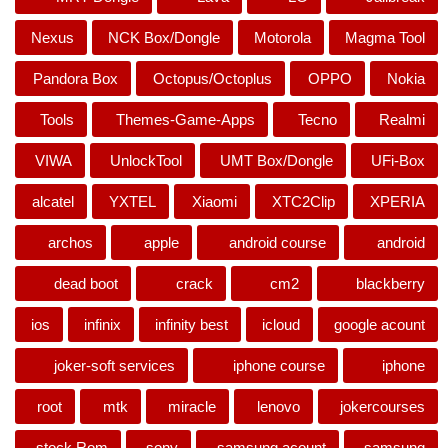
Nexus
NCK Box/Dongle
Motorola
Magma Tool
Pandora Box
Octopus/Octoplus
OPPO
Nokia
Tools
Themes-Game-Apps
Tecno
Realmi
VIWA
UnlockTool
UMT Box/Dongle
UFi-Box
alcatel
YXTEL
Xiaomi
XTC2Clip
XPERIA
archos
apple
android course
android
dead boot
crack
cm2
blackberry
ios
infinix
infinity best
icloud
google acount
joker-soft services
iphone course
iphone
root
mtk
miracle
lenovo
jokercourses
stock Rom
sony
samsung acount
samsung