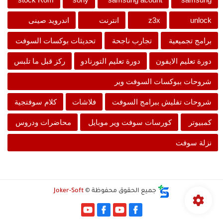
unlock
z3x
انترنت
اندرويد صينى
برامج تجميعية
تجارب ناجحة
تحديثات بوكسات السوفت
دورة تعليم الايفون
دورة تعليم التورنادو
ركز قبل ما تلبس
شروحات ببوكسات السوفت وير
شروحات تفليش ببرامج السوفت
فلاشات
كلام سوفتجية
كمبيوتر
كورسات سوفت وير موبايل
محاضرات ودروس
نزلة سوفت
جميع الحقوق محفوظة ©
Joker-Soft