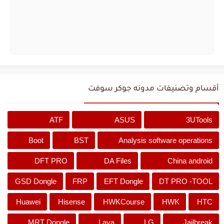
أقسام وتصنيفات مدونه جوكر سوفت
ATF
ASUS
3UTools
Boot
BST
Analysis software operations
DFT PRO
DA Files
China android
GSD Dongle
FRP
EFT Dongle
DT PRO -TOOL
Huawei
Hisense
HWKCourse
HWK
HTC
MRT Dongle
Lava
LG
Jailbreak