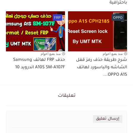
باحترافية
FRP
OPPO
منذ بضع اعوام
منذ بضع اعوام
شرح طريقة حذف رمز قفل
حذف FRP لهاتف Samsung
الشاشه والباسورد لهاتف
A10S SM-A107F اندرويد 10
OPPO A15...
تعليقات
إرسال تعليق