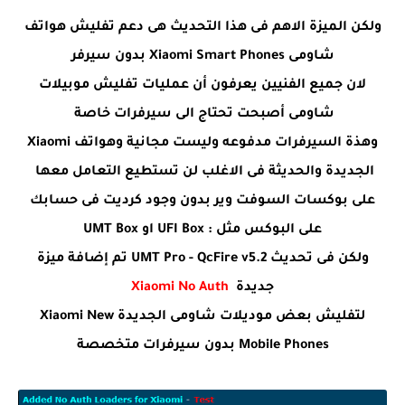
ولكن الميزة الاهم فى هذا التحديث هى دعم تفليش هواتف
شاومى Xiaomi Smart Phones بدون سيرفر
لان جميع الفنيين يعرفون أن عمليات تفليش موبيلات
شاومى أصبحت تحتاج الى سيرفرات خاصة
وهذة السيرفرات مدفوعه وليست مجانية وهواتف Xiaomi
الجديدة والحديثة فى الاغلب لن تستطيع التعامل معها
على بوكسات السوفت وير بدون وجود كرديت فى حسابك
على البوكس مثل : UFI Box او UMT Box
ولكن فى تحديث UMT Pro - QcFire v5.2 تم إضافة ميزة
جديدة
Xiaomi No Auth
لتفليش بعض موديلات شاومى الجديدة Xiaomi New
Mobile Phones بدون سيرفرات متخصصة