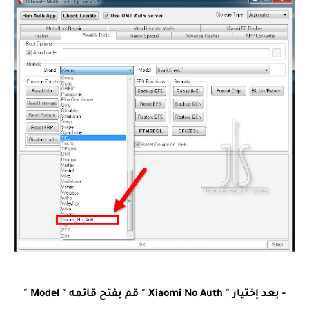
- بعد إختيار " Xiaomi No Auth " قم بفتح قائمه " Model "