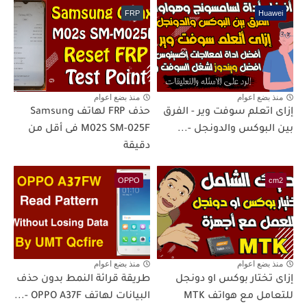
FRP
Huawei
منذ بضع اعوام
منذ بضع اعوام
إزاى اتعلم سوفت وير - الفرق
حذف FRP لهاتف Samsung
بين البوكس والدونجل -...
M02S SM-025F فى أقل من
دقيقة
OPPO
cm2
منذ بضع اعوام
منذ بضع اعوام
إزاى تختار بوكس او دونجل
طريقة قرائة النمط بدون حذف
للتعامل مع هواتف MTK
البيانات لهاتف OPPO A37F -...