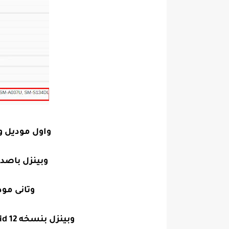
واول موديل 
وبينزل باصدار اندرويد 11 و
وتانى مو
وبينزل بنسخه Android 12 وارقام موديلاته هى "