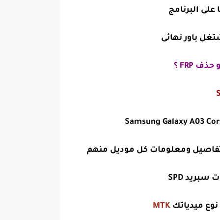
على البرنامج
غل باور نهائى
ف تفاصيل ومعلومات كل موديل منهم
 نوع ميدياتك
MTK