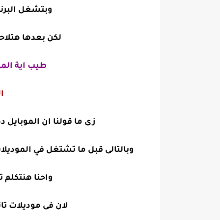
وبتشغل البرنا
لكن بعدها هتلاح
طيب اية المشكله ؟ ولية المو
الفرق 
زى ما قولنا ان الموبايل دة نزل منه موديلين م
وبالتالى قبل ما تشتغل في الموديل
واحنا هنتكلم تحديدأ عن موديلات A03
لان فى موديلات تا