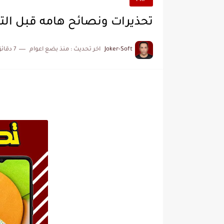
FRP
تحذيرات ونصائح هامه قبل التعامل مع Samsung A03 و 
Joker-Soft
اخر تحديث :
منذ بضع اعوام
7 دقائق للقراءة