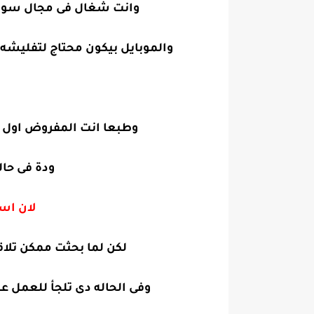
وانت شغال فى مجال سوفت وير ا
والموبايل بيكون محتاج لتفليشه بفلاشه تانية او محتاج ح
وطبعا انت المفروض اول حاجة بتبحث ع
ودة فى حاله ا
لان اس
لكن لما بحثت ممكن تلا
وفى الحاله دى تلجأ للعمل ع