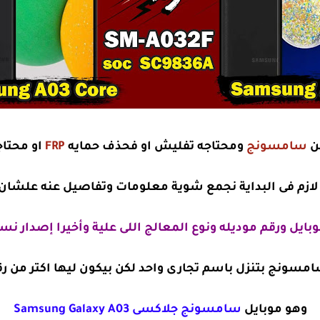
من
سامسونج
ومحتاجه تفليش او فحذف حمايه
FRP
او محتا
ل لازم فى البداية نجمع شوية معلومات وتفاصيل عنه علشان 
بايل ورقم موديله ونوع المعالج اللى علية وأخيرا إصدار نسخه
سونج بتنزل باسم تجارى واحد لكن بيكون ليها اكتر من رقم
وهو موبايل
سامسونج جلاكسى Samsung Galaxy A03