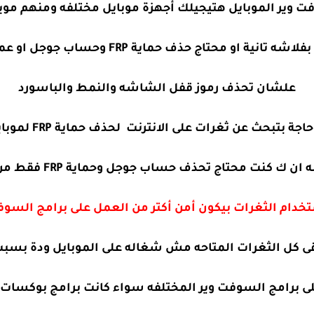
لموبايل هتيجيلك أجهزة موبايل مختلفه ومنهم موبايل ung Galaxy A03
ذف حماية FRP وحساب جوجل او عمل فورمات واعادة ضبط المصنع
علشان تحذف رموز قفل الشاشه والنمط والباسورد
ن ثغرات على الانترنت لحذف حماية FRP لموبايل SAMSUNG Galaxy A03
ن ك كنت محتاج تحذف حساب جوجل وحماية FRP فقط من الموبايل
تخدام الثغرات بيكون أمن أكتر من العمل على برامج السوف
قى كل الثغرات المتاحه مش شغاله على الموبايل ودة بسبب
لى برامج السوفت وير المختلفه سواء كانت برامج بوكسات ا