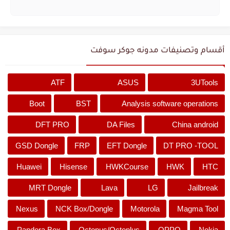
أقسام وتصنيفات مدونه جوكر سوفت
ATF
ASUS
3UTools
Boot
BST
Analysis software operations
DFT PRO
DA Files
China android
GSD Dongle
FRP
EFT Dongle
DT PRO -TOOL
Huawei
Hisense
HWKCourse
HWK
HTC
MRT Dongle
Lava
LG
Jailbreak
Nexus
NCK Box/Dongle
Motorola
Magma Tool
Pandora Box
Octopus/Octoplus
OPPO
Nokia