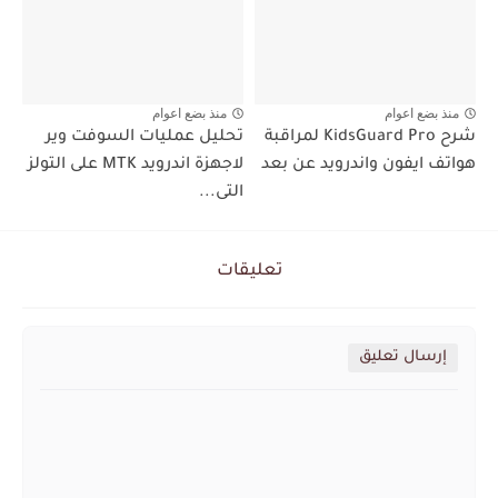
منذ بضع اعوام
منذ بضع اعوام
شرح KidsGuard Pro لمراقبة
تحليل عمليات السوفت وير
هواتف ايفون واندرويد عن بعد
لاجهزة اندرويد MTK على التولز
التى...
تعليقات
إرسال تعليق