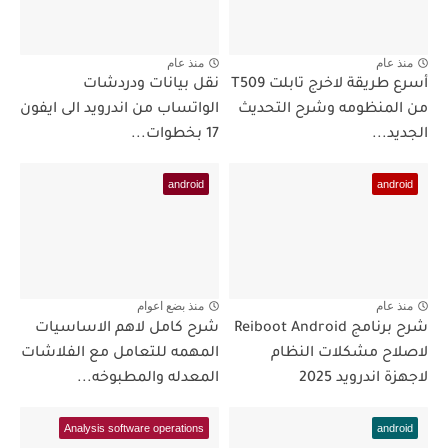
منذ عام
منذ عام
أسرع طريقة لاخرج تابلت T509
نقل بيانات ودردشات
من المنظومه وشرح التحديث
الواتساب من اندرويد الى ايفون
الجديد...
17 بخطوات...
android
android
منذ عام
منذ بضع اعوام
شرح برنامج Reiboot Android
شرح كامل لاهم الاساسيات
لاصلاح مشكلات النظام
المهمه للتعامل مع الفلاشات
لاجهزة اندرويد 2025
المعدله والمطبوخه...
Analysis software operations
android