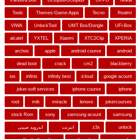
Tools
Themes-Game-Apps
Tecno
Realmi
VIWA
UnlockTool
UMT Box/Dongle
UFi-Box
alcatel
YXTEL
Xiaomi
XTC2Clip
XPERIA
archos
apple
android course
android
dead boot
crack
cm2
blackberry
ios
infinix
infinity best
icloud
google acount
joker-soft services
iphone course
iphone
root
mtk
miracle
lenovo
jokercourses
stock Rom
sony
samsung acount
samsung
unlock
z3x
انترنت
اندرويد صينى