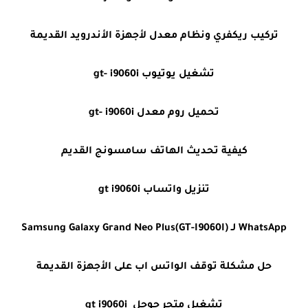
تركيب ريكفري ونظام معدل لأجهزة الأندرويد القديمة
تشغيل يوتيوب gt- i9060i
تحميل روم معدل gt- i9060i
كيفية تحديث الهاتف سامسونج القديم
تنزيل واتساب gt i9060i
WhatsApp لـ Samsung Galaxy Grand Neo Plus(GT-I9060I)
حل مشكلة توقف الواتس اب على الأجهزة القديمة
تشغيل متجر جوجل gt i9060i