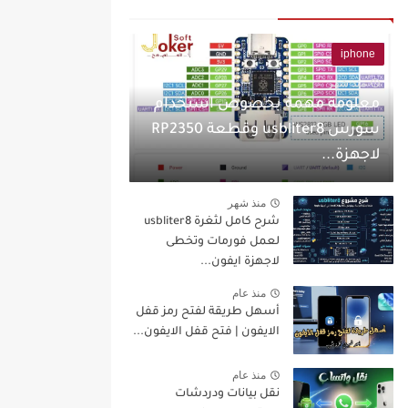
iphone
منذ شهر
معلومة مهمة بخصوص استخدام
سورس usbliter8 وقطعة RP2350
لاجهزة...
منذ شهر
شرح كامل لثغرة usbliter8
لعمل فورمات وتخطى
لاجهزة ايفون...
منذ عام
أسهل طريقة لفتح رمز قفل
الايفون | فتح قفل الايفون...
منذ عام
نقل بيانات ودردشات