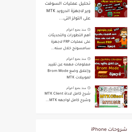
تحليل عمليات السوفت
وير لاجهزة اندرويد MTK
على التولز التى...
منذ بضع اعوام
أهم التطورات والتحديثات
على عمليات FRP لاجهزة
سامسونج خلال سنه...
منذ بضع اعوام
معلومات مهمه عن تقييد
وإغلاق وضع Brom Mode
لموبيلات MTK
منذ بضع اعوام
شرح كامل لاداة MTK Client
وشرح كامل لواجهه MTK...
شروحات iPhone