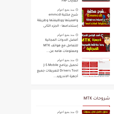
حمايات FRP
منذ بضع اعوام
شرح مكتبة emmcdl
واهميتها ووظيفتها وطريقة
إستخدامها - الجزء الثانى
منذ بضع اعوام
أفضل الادوات المجانية
للتعامل مع هواتف MTK
ومعلومات هامه عن...
منذ بضع اعوام
تحميل برنامج J-S Mobile
Drivers Tool لتعريفات جميع
أجهزة الاندرويد...
شروحات MTK
منذ بضع اعوام