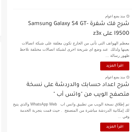
منذ بضع اعوام
شرح فك شفرة Samsung Galaxy S4 GT-
I9500 على z3x
معظم الهواتف التى تأتى من الخارج تكون مغلقة على شبكة اتصالات
بعينها ولذلك عند وضع اى شريحة اخرى لشبكة اتصالات مختلفة تلاحظ
ظهور رسالة ...
اقرأ المزيد
منذ بضع اعوام
شرح اعداد حسابك والدردشة على نسخة
متصفح الويب من "واتس أب "
تم إطلاق نسخة الويب من تطبيق واتس اب WhatsApp Web والذي يتيح
لك إمكانية الدردشة مباشرة من المتصفح . حيث قمت بتجربة الخدمة
وفي ...
اقرأ المزيد