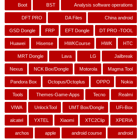
Boot
BST
Analysis software operations
DFT PRO
DA Files
China android
GSD Dongle
FRP
EFT Dongle
DT PRO -TOOL
Huawei
Hisense
HWKCourse
HWK
HTC
MRT Dongle
Lava
LG
Jailbreak
Nexus
NCK Box/Dongle
Motorola
Magma Tool
Pandora Box
Octopus/Octoplus
OPPO
Nokia
Tools
Themes-Game-Apps
Tecno
Realmi
VIWA
UnlockTool
UMT Box/Dongle
UFi-Box
alcatel
YXTEL
Xiaomi
XTC2Clip
XPERIA
archos
apple
android course
android