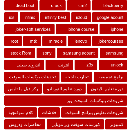
dead boot
crack
cm2
blackberry
ios
infinix
infinity best
icloud
google acount
joker-soft services
iphone course
iphone
root
mtk
miracle
lenovo
jokercourses
stock Rom
sony
samsung acount
samsung
unlock
z3x
انترنت
اندرويد صينى
برامج تجميعية
تجارب ناجحة
تحديثات بوكسات السوفت
دورة تعليم الايفون
دورة تعليم التورنادو
ركز قبل ما تلبس
شروحات ببوكسات السوفت وير
شروحات تفليش ببرامج السوفت
فلاشات
كلام سوفتجية
كمبيوتر
كورسات سوفت وير موبايل
محاضرات ودروس