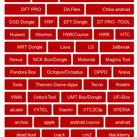
DFT PRO
DA Files
China android
GSD Dongle
FRP
EFT Dongle
DT PRO -TOOL
Huawei
Hisense
HWKCourse
HWK
HTC
MRT Dongle
Lava
LG
Jailbreak
Nexus
NCK Box/Dongle
Motorola
Magma Tool
Pandora Box
Octopus/Octoplus
OPPO
Nokia
Tools
Themes-Game-Apps
Tecno
Realmi
VIWA
UnlockTool
UMT Box/Dongle
UFi-Box
alcatel
YXTEL
Xiaomi
XTC2Clip
XPERIA
archos
apple
android course
android
dead boot
crack
cm2
blackberry