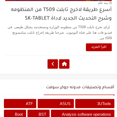
منذ عام
أسرع طريقة لاخرج تابلت T509 من المنظومه
وشرح التحديث الجديد لاداة SK-TABLET
إزاى تخرج تابلت T509 من منظومه الوزارة وتستخدمه بشكل طبيعى في
فيديو فات هنا على قناة اليوتيوب شرحنا طريقة إخراج تابلت سامسونج
t509 من...
اقرأ المزيد
أقسام وتصنيفات مدونه جوكر سوفت
ATF
ASUS
3UTools
Boot
BST
Analysis software operations