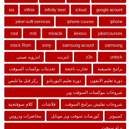
ios
infinix
infinity best
icloud
google acount
joker-soft services
iphone course
iphone
root
mtk
miracle
lenovo
jokercourses
stock Rom
sony
samsung acount
samsung
unlock
z3x
انترنت
اندرويد صينى
برامج تجميعية
تجارب ناجحة
تحديثات بوكسات السوفت
دورة تعليم الايفون
دورة تعليم التورنادو
ركز قبل ما تلبس
شروحات ببوكسات السوفت وير
شروحات تفليش ببرامج السوفت
فلاشات
كلام سوفتجية
كمبيوتر
كورسات سوفت وير موبايل
محاضرات ودروس
نزلة سوفت