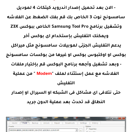
- الان بعد تحميل إصدار اندرويد كيتكات 4 لموديل
سامسونج نوت 3 الخاص بك قم بفك الضغط عن الفلاشه
وتشغيل برنامج Samsung Tool Pro الخاص ببوكس Z3X
ويمكنك التفليش بإستخدام اى بوكس أخر
يدعم التفليش الجزئى لموبيلات سامسونج مثل ميراكل
بوكس او اوكتبوس بوكس او غيرها من بوكسات سامسونج
- وبعد تشغيل وأجهه برنامج البوكس قم بإختيار ملفات
الفلاشه مع عمل إستثناء لملف "
Modem
" من عملية
التفليش
حتى نتلافى اى مشاكل فى الشبكه او السيرال او إصدار
النطاق قد تحدث بعد عملية الدون جريد