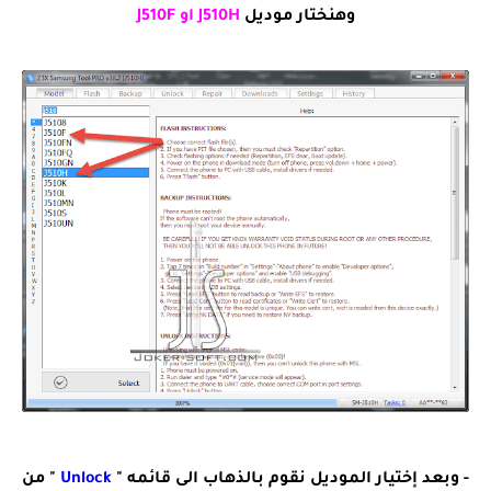
وهنختار موديل
J510H او J510F
- وبعد إختيار الموديل نقوم بالذهاب الى قائمه "
Unlock
" من