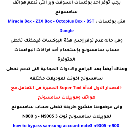
يجب توفر أحد بوكسات السوفت وير التى تدعم هواتف
سامسونج
مثل بوكسات :
Miracle Box - Z3X Box - Octoplus Box - BST
Dongle
وفى حاله عدم توفر إحدى هذة البوكسات فيمكنك تخطى
حساب سامسونج بإستخدام أحد كراكات البوكسات
المتوفرة
وهناك أيضأ بعد البرامج والادوات المجانية التى تدعم تخطى
سامسونج اكونت لموديلات مختلفه
-الاصدار الاول لادأة Super Tool المميزة فى التعامل مع
هواتف وموبيلات سامسونج
وفى موضوعنا هنشرح طريقة تخطى حساب سامسونج
لموبيلات سامسونج نوت 3 N9005 - و N900
how to bypass samsung account note3 n9005 -n900