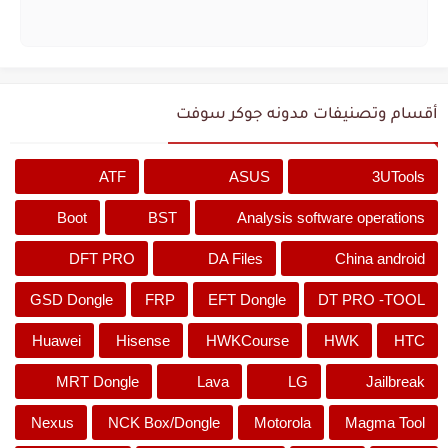
أقسام وتصنيفات مدونه جوكر سوفت
ATF
ASUS
3UTools
Boot
BST
Analysis software operations
DFT PRO
DA Files
China android
GSD Dongle
FRP
EFT Dongle
DT PRO -TOOL
Huawei
Hisense
HWKCourse
HWK
HTC
MRT Dongle
Lava
LG
Jailbreak
Nexus
NCK Box/Dongle
Motorola
Magma Tool