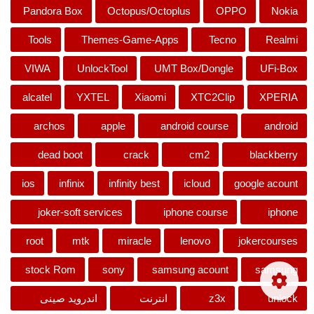
Pandora Box
Octopus/Octoplus
OPPO
Nokia
Tools
Themes-Game-Apps
Tecno
Realmi
VIWA
UnlockTool
UMT Box/Dongle
UFi-Box
alcatel
YXTEL
Xiaomi
XTC2Clip
XPERIA
archos
apple
android course
android
dead boot
crack
cm2
blackberry
ios
infinix
infinity best
icloud
google acount
joker-soft services
iphone course
iphone
root
mtk
miracle
lenovo
jokercourses
stock Rom
sony
samsung acount
samsung
unlock
z3x
انترنت
اندرويد صينى