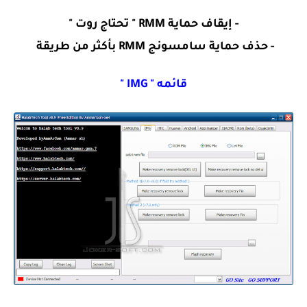
- إيقاف حماية RMM " تحتاج روت "
- حذف حماية سامسونج RMM بأكثر من طريقة
قائمه " IMG "