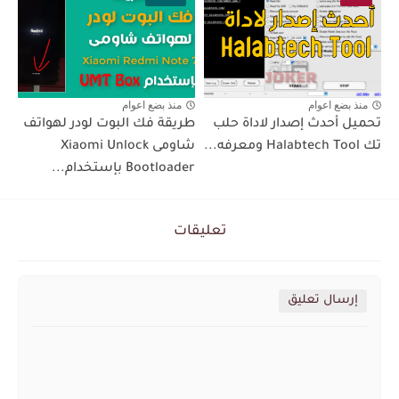
منذ بضع اعوام
منذ بضع اعوام
تحميل أحدث إصدار لاداة حلب
طريقة فك البوت لودر لهواتف
تك Halabtech Tool ومعرفه...
شاومى Xiaomi Unlock
Bootloader بإستخدام...
تعليقات
إرسال تعليق