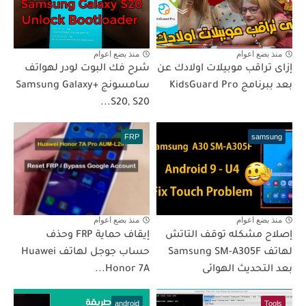
منذ بضع اعوام
منذ بضع اعوام
إزاى تراقب موبيلات اولادك عن
شرح فك البوت لودر لهواتف
بعد ببرنامج KidsGuard Pro
سامسونج +Samsung Galaxy
S20, S20...
FRP
samsung
منذ بضع اعوام
منذ بضع اعوام
إصلاح مشكله توقف التاتش
إيقاف حماية FRP وحذف
لهاتف Samsung SM-A305F
حساب جوجل لهاتف Huawei
بعد التحديث الهوائى
Honor 7A...
android
Tools